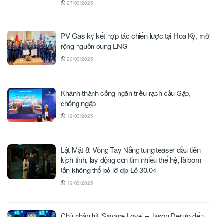
27/03/2025
PV Gas ký kết hợp tác chiến lược tại Hoa Kỳ, mở
rộng nguồn cung LNG
20/03/2025
Khánh thành cống ngăn triều rạch cầu Sập,
chống ngập
19/03/2025
Lật Mặt 8: Vòng Tay Nắng tung teaser đầu tiên
kịch tính, lay động con tim nhiều thế hệ, là bom
tấn không thể bỏ lỡ dịp Lễ 30.04
19/03/2025
Chủ nhân hit ‘Savage Love’ – Jason Derulo đến