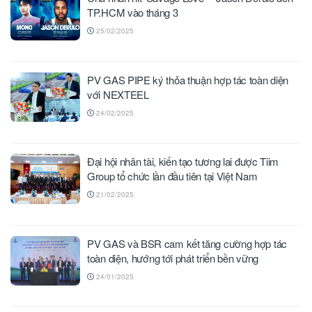
TP.HCM vào tháng 3
25/02/2025
PV GAS PIPE ký thỏa thuận hợp tác toàn diện
với NEXTEEL
24/02/2025
Đại hội nhân tài, kiến tạo tương lai được Tiim
Group tổ chức lần đầu tiên tại Việt Nam
21/02/2025
PV GAS và BSR cam kết tăng cường hợp tác
toàn diện, hướng tới phát triển bền vững
24/01/2025