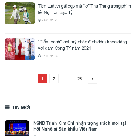
Tiến Luật vì gái đẹp mà “lơ” Thu Trang trong phim
tết Nụ Hôn Bạc Tỷ
24/01/2025
“Điểm danh” loạt mỹ nhân đình đám khoe dáng
với đầm Công Trí năm 2024
24/01/2025
1
2
…
26
TIN MỚI
NSND Trịnh Kim Chi nhận trọng trách mới tại
Hội Nghệ sĩ Sân khấu Việt Nam