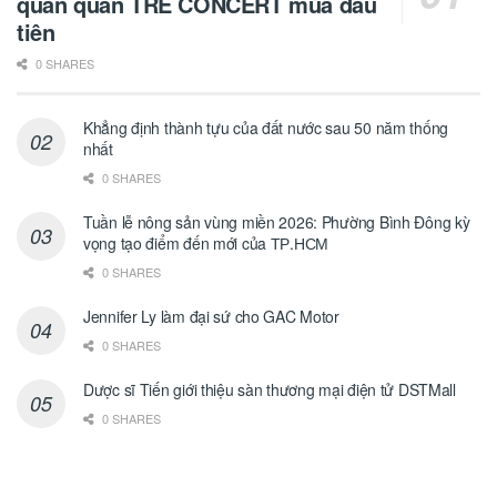
quán quân TRẺ CONCERT mùa đầu
tiên
0 SHARES
Khẳng định thành tựu của đất nước sau 50 năm thống
nhất
0 SHARES
Tuần lễ nông sản vùng miền 2026: Phường Bình Đông kỳ
vọng tạo điểm đến mới của ТР.НСМ
0 SHARES
Jennifer Ly làm đại sứ cho GAC Motor
0 SHARES
Dược sĩ Tiến giới thiệu sàn thương mại điện tử DSTMall
0 SHARES