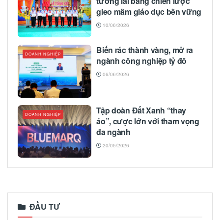
tương lai bằng chiến lược
gieo mầm giáo dục bền vững
10/06/2026
Biến rác thành vàng, mở ra
DOANH NGHIỆP
ngành công nghiệp tỷ đô
06/06/2026
Tập doàn Đất Xanh “thay
DOANH NGHIỆP
áo”, cược lớn với tham vọng
đa ngành
20/05/2026
ĐẦU TƯ