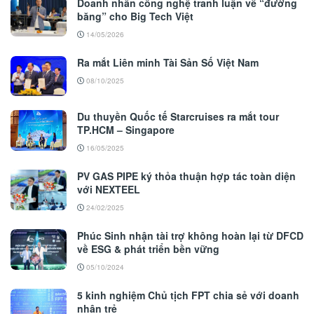
Doanh nhân công nghệ tranh luận về “đường
băng” cho Big Tech Việt
14/05/2026
Ra mắt Liên minh Tài Sản Số Việt Nam
08/10/2025
Du thuyền Quốc tế Starcruises ra mắt tour
TP.HCM – Singapore
16/05/2025
PV GAS PIPE ký thỏa thuận hợp tác toàn diện
với NEXTEEL
24/02/2025
Phúc Sinh nhận tài trợ không hoàn lại từ DFCD
về ESG & phát triển bền vững
05/10/2024
5 kinh nghiệm Chủ tịch FPT chia sẻ với doanh
nhân trẻ