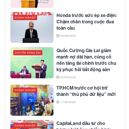
Honda trước sức ép xe điện:
DOANH NGHIỆP
Chậm chân trong cuộc đua
toàn cầu
28/06/2026
Quốc Cường Gia Lai giảm
CHUYỂN ĐỘNG 24H
mạnh nợ dài hạn, củng cố
nền tảng tài chính trước chu
kỳ phục hồi bất động sản
20/06/2026
TP.HCM trước cơ hội trở
DOANH NGHIỆP
thành “thủ phủ dữ liệu” mới
17/06/2026
CapitaLand đầu tư cho
DOANH NGHIỆP