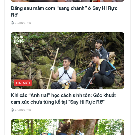
Đằng sau mâm cơm “sang chảnh” ở Say Hi Rực
Rỡ
22/06/2026
TIN MỚI
Khi các “Anh trai” học cách sinh tồn: Góc khuất
cảm xúc chưa từng kể tại “Say Hi Rực Rỡ”
20/06/2026