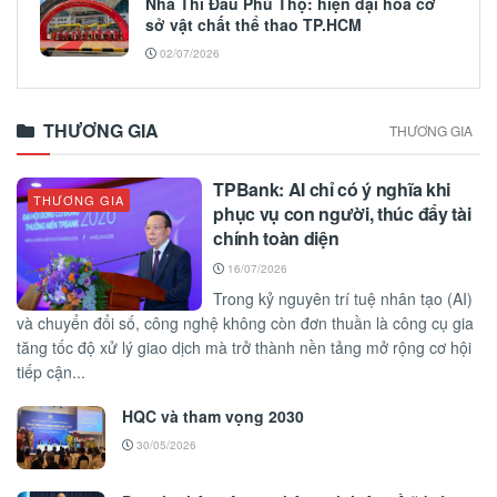
Nhà Thi Đấu Phú Thọ: hiện đại hóa cơ
sở vật chất thể thao TP.HCM
02/07/2026
THƯƠNG GIA
THƯƠNG GIA
TPBank: AI chỉ có ý nghĩa khi
THƯƠNG GIA
phục vụ con người, thúc đẩy tài
chính toàn diện
16/07/2026
Trong kỷ nguyên trí tuệ nhân tạo (AI)
và chuyển đổi số, công nghệ không còn đơn thuần là công cụ gia
tăng tốc độ xử lý giao dịch mà trở thành nền tảng mở rộng cơ hội
tiếp cận...
HQC và tham vọng 2030
30/05/2026