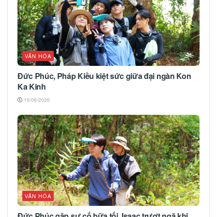
VĂN HÓA
Đức Phúc, Pháp Kiều kiệt sức giữa đại ngàn Kon
Ka Kinh
15/06/2026
VĂN HÓA
Đức Phúc gặp sự cố bữa tối, Isaac trượt ngã khi