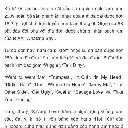
Kể từ khi Jason Derulo bắt đầu sự nghiệp solo vào năm
2009, toàn bộ sản phẩm âm nhạc của anh đã đạt được hơn
18,2 tỷ lượt phát trực tuyến trên toàn thế giới. Giọng ca 8X
bắt đầu đột phá với đĩa đơn được chứng nhận bạch kim
của RIAA “Whatcha Say”.
Từ đó đến nay, nam ca sĩ kiêm nhạc sĩ, đã bán được hơn
250 triệu đĩa đơn trên toàn thế giới và đạt được 15 đĩa đơn
bạch kim bao gồm “Wiggle”, “Talk Dirty”,
“Want to Want Me”, “Trumpets”, “It Girl”, “In My Head”,
“Ridin’ Solo”, “Don’t Wanna Go Home”, “Marry Me”, “The
Other Side”, “Get Ugly”, “Swalla”, “Savage Love” và “Take
You Dancing”.
Đáng chú ý, “Savage Love” từng là hiện tượng khủng toàn
cầu, đạt vị trí số 1 trên bảng xếp hạng “Hot 100” của
Billboard cũng như đứng đầu bảng xếp hạng âm nhạc ở