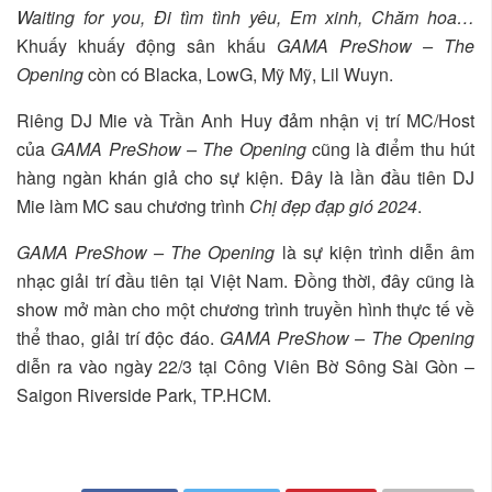
Waiting for you, Đi tìm tình yêu, Em xinh, Chăm hoa…
Khuấy khuấy động sân khấu
GAMA PreShow – The
Opening
còn có Blacka, LowG, Mỹ Mỹ, Lil Wuyn.
Riêng DJ Mie và Trần Anh Huy đảm nhận vị trí MC/Host
của
GAMA PreShow – The Opening
cũng là điểm thu hút
hàng ngàn khán giả cho sự kiện. Đây là lần đầu tiên DJ
Mie làm MC sau chương trình
Chị đẹp đạp gió 2024
.
GAMA PreShow – The Opening
là sự kiện trình diễn âm
nhạc giải trí đầu tiên tại Việt Nam. Đồng thời, đây cũng là
show mở màn cho một chương trình truyền hình thực tế về
thể thao, giải trí độc đáo.
GAMA PreShow – The Opening
diễn ra vào ngày 22/3 tại Công Viên Bờ Sông Sài Gòn –
Saigon Riverside Park, TP.HCM.