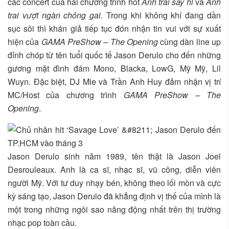
các concert của hai chương trình hot
Anh trai say hi
và
Anh
trai vượt ngàn chông gai.
Trong khi không khí đang dần
sục sôi thì khán giả tiếp tục đón nhận tin vui với sự xuất
hiện của
GAMA PreShow – The Opening
cùng dàn line up
đỉnh chóp từ tên tuổi quốc tế Jason Derulo cho đến những
gương mặt đình đám Mono, Blacka, LowG, Mỹ Mỹ, Lil
Wuyn. Đặc biệt, DJ Mie và Trần Anh Huy đảm nhận vị trí
MC/Host của chương trình
GAMA PreShow – The
Opening
.
Jason Derulo sinh năm 1989, tên thật là Jason Joel
Desrouleaux. Anh là ca sĩ, nhạc sĩ, vũ công, diễn viên
người Mỹ. Với tư duy nhạy bén, không theo lối mòn và cực
kỳ sáng tạo, Jason Derulo đã khẳng định vị thế của mình là
một trong những ngôi sao năng động nhất trên thị trường
nhạc pop toàn cầu.