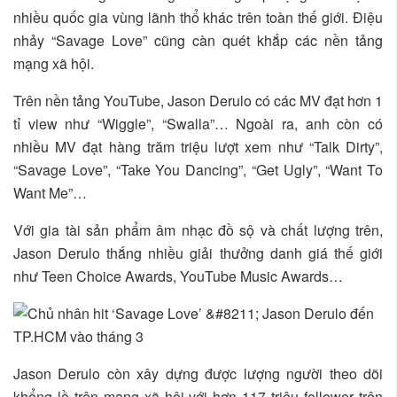
nhiều quốc gia vùng lãnh thổ khác trên toàn thế giới. Điệu
nhảy “Savage Love” cũng càn quét khắp các nền tảng
mạng xã hội.
Trên nền tảng YouTube, Jason Derulo có các MV đạt hơn 1
tỉ view như “Wiggle”, “Swalla”… Ngoài ra, anh còn có
nhiều MV đạt hàng trăm triệu lượt xem như “Talk Dirty”,
“Savage Love”, “Take You Dancing”, “Get Ugly”, “Want To
Want Me”…
Với gia tài sản phẩm âm nhạc đồ sộ và chất lượng trên,
Jason Derulo thắng nhiều giải thưởng danh giá thế giới
như Teen Choice Awards, YouTube Music Awards…
Jason Derulo còn xây dựng được lượng người theo dõi
khổng lồ trên mạng xã hội với hơn 117 triệu follower trên