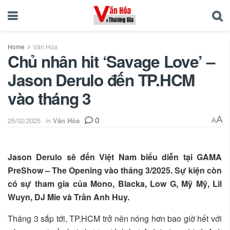
Home
Văn Hóa
Chủ nhân hit ‘Savage Love’ –
Jason Derulo đến TP.HCM
vào tháng 3
0
A
25/02/2025
in
Văn Hóa
A
Jason Derulo sẽ đến Việt Nam biểu diễn tại
GAMA
PreShow – The Opening
vào tháng 3/2025. Sự kiện còn
có sự tham gia của Mono, Blacka, Low G, Mỹ Mỹ, Lil
Wuyn, DJ Mie và Trần Anh Huy.
Tháng 3 sắp tới, TP.HCM trở nên nóng hơn bao giờ hết với