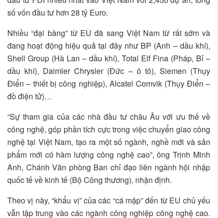
số vốn đầu tư hơn 28 tỷ Euro.
Nhiều “đại bàng” từ EU đã sang Việt Nam từ rất sớm và
đang hoạt động hiệu quả tại đây như BP (Anh – dầu khí),
Shell Group (Hà Lan – dầu khí), Total Elf Fina (Pháp, Bỉ –
dầu khí), Daimler Chrysler (Đức – ô tô), Siemen (Thụy
Điển – thiết bị công nghiệp), Alcatel Comvik (Thụy Điển –
đồ điện tử)…
“Sự tham gia của các nhà đầu tư châu Âu với ưu thế về
công nghệ, góp phần tích cực trong việc chuyển giao công
nghệ tại Việt Nam, tạo ra một số ngành, nghề mới và sản
phẩm mới có hàm lượng công nghệ cao”, ông Trịnh Minh
Anh, Chánh Văn phòng Ban chỉ đạo liên ngành hội nhập
quốc tế về kinh tế (Bộ Công thương), nhận định.
Theo vị này, “khẩu vị” của các “cá mập” đến từ EU chủ yếu
vẫn tập trung vào các ngành công nghiệp công nghệ cao.