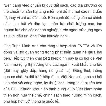
“Bên cạnh việc chuẩn bị quỹ đất sạch, các địa phương có
thể chuẩn bị sẵn hạ tầng miễn phí để thu hút các nhà đầu
tư, thay vì chỉ ưu đãi thuế. Bên cạnh đó, cũng cần có chính
sách thu hút và đào tạo nhân lực chất lượng cao, tạo
nguồn lực cho các doanh nghiệp nước ngoài sử dụng ngay
sau khi đầu tư”, ông Toàn khuyến nghị.
Ông Trịnh Minh Anh cho rằng 2 hiệp định EVFTA và IPA
đóng vai trò quan trọng trong phát triển quan hệ giữa hai
bên. Tiếp tục triển khai tốt 2 hiệp định này là cơ hội để Việt
Nam mở rộng thị trường cho các ngành xuất khẩu chủ lực
(dệt may, giầy dép, hàng nông sản…). Đồng thời, thông
qua cơ chế ưu đãi từ 2 hiệp định, Việt Nam cũng có cơ hội
tiếp cận với công nghệ, kỹ thuật cao, trang thiết bị tiên tiến
của EU, Khuôn khổ hiệp định cũng giúp Việt Nam hoàn
thiện hơn nữa thể chế, chính sách theo hướng minh bạch,
phù hợp hơn với thông lệ quốc tế.