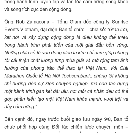
trong hành trình luyện tập và lan tỏa cảm hứng sống khỏe
và sống tích cực đến cộng đồng.
Ông Rob Zamacona – Tổng Giám đốc công ty Sunrise
Events Vietnam, đại diện Ban tổ chức – chia sẻ: “
Giao lưu,
kết nối và xây dựng cộng đồng là điều không thể thiếu
trong hành trình phát triển của một giải đấu bền vững.
Những chia sẻ từ vận động viên là kim chỉ nam giúp chúng
tôi cải thiện chất lượng từng mùa giải và mở rộng tầm ảnh
hưởng của phong trào thể thao tại Việt Nam. Với Giải
Marathon Quốc tế Hà Nội Techcombank, chúng tôi không
chỉ hướng đến sự kiện chuyên nghiệp, mà còn tạo dựng
một hành trình gắn kết dài lâu, nơi mỗi cá nhân đều có thể
góp phần kiến tạo một Việt Nam khỏe mạnh, vượt trội và
đầy cảm hứng.”
Bên cạnh đó, ngay trước buổi giao lưu ngày 9/8, Ban tổ
chức phối hợp cùng Đối tác chiến lược chuyên môn –