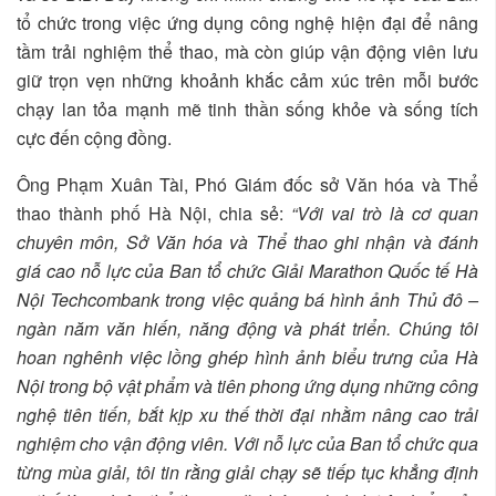
tổ chức trong việc ứng dụng công nghệ hiện đại để nâng
tầm trải nghiệm thể thao, mà còn giúp vận động viên lưu
giữ trọn vẹn những khoảnh khắc cảm xúc trên mỗi bước
chạy lan tỏa mạnh mẽ tinh thần sống khỏe và sống tích
cực đến cộng đồng.
Ông Phạm Xuân Tài, Phó Giám đốc sở Văn hóa và Thể
thao thành phố Hà Nội, chia sẻ:
“Với vai trò là cơ quan
chuyên môn, Sở Văn hóa và Thể thao ghi nhận và đánh
giá cao nỗ lực của Ban tổ chức Giải Marathon Quốc tế Hà
Nội Techcombank trong việc quảng bá hình ảnh Thủ đô –
ngàn năm văn hiến, năng động và phát triển. Chúng tôi
hoan nghênh việc lồng ghép hình ảnh biểu trưng của Hà
Nội trong bộ vật phẩm và tiên phong ứng dụng những công
nghệ tiên tiến, bắt kịp xu thế thời đại nhằm nâng cao trải
nghiệm cho vận động viên. Với nỗ lực của Ban tổ chức qua
từng mùa giải, tôi tin rằng giải chạy sẽ tiếp tục khẳng định