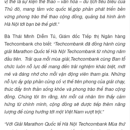
vị thế là sự kiện thể thao – văn hóa – du lịch tiêu biểu của
Thủ đô, mang tầm vóc quốc tế,góp phần phát triển bền
vững phong trào thể thao cộng đồng, quảng bá hình ảnh
Hà Nội tới bạn bè thế giới.”
Bà Thái Minh Diễm Tú, Giám đốc Tiếp thị Ngân hàng
Techcombank cho biết:
“Techcombank đã đồng hành cùng
giải Marathon Quốc tế Hà Nội Techcombank từ những năm
đầu tiên. Trải qua mỗi mùa giải,Techcombank cùng Ban tổ
chức luôn nỗ lực để mang đến trải nghiệm khác biệt, mới
mẻ và đáng nhớ cho mỗi vận động viên tham gia. Những
nỗ lực ấy góp phần củng cố vị thế tiên phong của giải chạy,
thúc đẩy tinh thần sống khỏe và phong trào thể thao cộng
đồng. Chúng tôi tin rằng, khi mỗi cá nhân tìm thấy cảm
hứng từ chính mình, cộng đồng sẽ được tiếp thêm năng
lượng để cùng hướng tới một Việt Nam vượt trội.”
“Với Giải Marathon Quốc tế Hà Nội Techcombank Mùa thứ