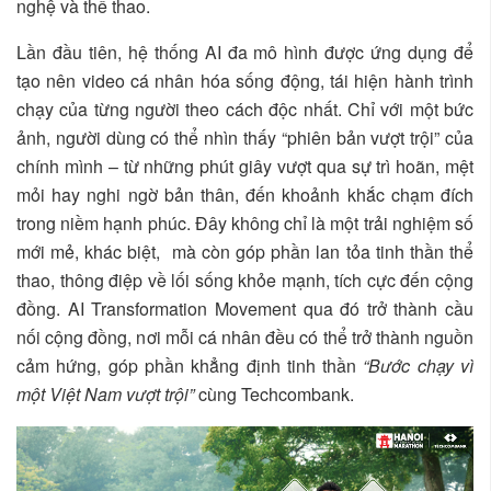
nghệ và thể thao.
Lần đầu tiên, hệ thống AI đa mô hình được ứng dụng để
tạo nên video cá nhân hóa sống động, tái hiện hành trình
chạy của từng người theo cách độc nhất. Chỉ với một bức
ảnh, người dùng có thể nhìn thấy “phiên bản vượt trội” của
chính mình – từ những phút giây vượt qua sự trì hoãn, mệt
mỏi hay nghi ngờ bản thân, đến khoảnh khắc chạm đích
trong niềm hạnh phúc. Đây không chỉ là một trải nghiệm số
mới mẻ, khác biệt, mà còn góp phần lan tỏa tinh thần thể
thao, thông điệp về lối sống khỏe mạnh, tích cực đến cộng
đồng. AI Transformation Movement qua đó trở thành cầu
nối cộng đồng, nơi mỗi cá nhân đều có thể trở thành nguồn
cảm hứng, góp phần khẳng định tinh thần
“Bước chạy vì
một Việt Nam vượt trội”
cùng Techcombank.