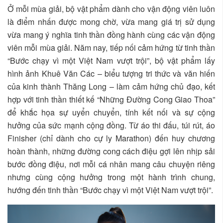
Ở mỗi mùa giải, bộ vật phẩm dành cho vận động viên luôn
là điểm nhấn được mong chờ, vừa mang giá trị sử dụng
vừa mang ý nghĩa tinh thần đồng hành cùng các vận động
viên mỗi mùa giải. Năm nay, tiếp nối cảm hứng từ tinh thần
“Bước chạy vì một Việt Nam vượt trội”, bộ vật phẩm lấy
hình ảnh Khuê Văn Các – biểu tượng tri thức và văn hiến
của kinh thành Thăng Long – làm cảm hứng chủ đạo, kết
hợp với tinh thần thiết kế “Những Đường Cong Giao Thoa”
để khắc họa sự uyển chuyển, tính kết nối và sự cộng
hưởng của sức mạnh cộng đồng. Từ áo thi đấu, túi rút, áo
Finisher (chỉ dành cho cự ly Marathon) đến huy chương
hoàn thành, những đường cong cách điệu gợi lên nhịp sải
bước đồng điệu, nơi mỗi cá nhân mang câu chuyện riêng
nhưng cùng cộng hưởng trong một hành trình chung,
hướng đến tinh thần “Bước chạy vì một Việt Nam vượt trội”.