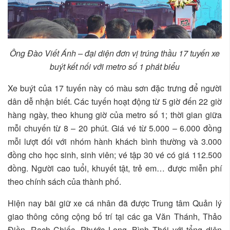
Ông Đào Viết Ánh – đại diện đơn vị trúng thầu 17 tuyến xe
buýt kết nối với metro số 1 phát biểu
Xe buýt của 17 tuyến này có màu sơn đặc trưng để người
dân dễ nhận biết. Các tuyến hoạt động từ 5 giờ đến 22 giờ
hàng ngày, theo khung giờ của metro số 1; thời gian giữa
mỗi chuyến từ 8 – 20 phút. Giá vé từ 5.000 – 6.000 đồng
mỗi lượt đối với nhóm hành khách bình thường và 3.000
đồng cho học sinh, sinh viên; vé tập 30 vé có giá 112.500
đồng. Người cao tuổi, khuyết tật, trẻ em… được miễn phí
theo chính sách của thành phố.
Hiện nay bãi giữ xe cá nhân đã được Trung tâm Quản lý
giao thông công cộng bố trí tại các ga Văn Thánh, Thảo
Điền, Rạch Chiếc, Phước Long, Bình Thái với tổng diện