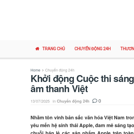
TRANG CHỦ
CHUYỂN ĐỘNG 24H
THƯƠN
Home
Chuyển động 24h
Khởi động Cuộc thi sáng
âm thanh Việt
0
13/07/2025
in
Chuyển động 24h
Nhằm tôn vinh bản sắc văn hóa Việt Nam tro
yêu mến hệ sinh thái Apple, đam mê sáng tạo và
chuỗi bán lẻ các sản phẩm Apple trên t