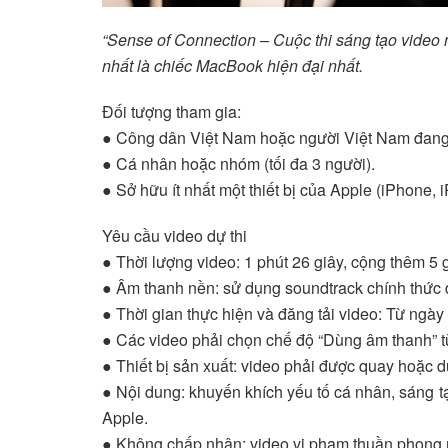
“Sense of Connection – Cuộc thi sáng tạo video n
nhất là chiếc MacBook hiện đại nhất.
Đối tượng tham gia:
● Công dân Việt Nam hoặc người Việt Nam đang s
● Cá nhân hoặc nhóm (tối đa 3 người).
● Sở hữu ít nhất một thiết bị của Apple (iPhone,
Yêu cầu video dự thi
● Thời lượng video: 1 phút 26 giây, cộng thêm 5 g
● Âm thanh nền: sử dụng soundtrack chính thức
● Thời gian thực hiện và đăng tải video: Từ nga
● Các video phải chọn chế độ “Dùng âm thanh” t
● Thiết bị sản xuất: video phải được quay hoặc dự
● Nội dung: khuyến khích yếu tố cá nhân, sáng t
Apple.
● Không chấp nhận: video vi phạm thuần phong 