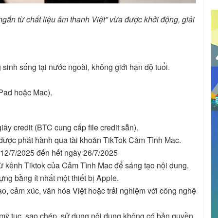
gắn từ chất liệu âm thanh Việt” vừa được khởi động, giải
inh sống tại nước ngoài, không giới hạn độ tuổi.
 iPad hoặc Mac).
iây credit (BTC cung cấp file credit sẵn).
 được phát hành qua tài khoản TikTok Cảm Tình Mac.
̀y 12/7/2025 đến hết ngày 26/7/2025
ừ kênh Tiktok của Cảm Tình Mac để sáng tạo nội dung.
ng bằng ít nhất một thiết bị Apple.
ạo, cảm xúc, văn hóa Việt hoặc trải nghiệm với công nghệ
mỹ tục, sao chép, sử dụng nội dung không có bản quyền.