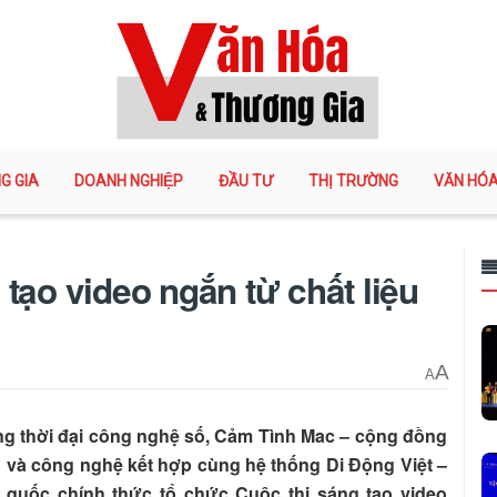
G GIA
DOANH NGHIỆP
ĐẦU TƯ
THỊ TRƯỜNG
VĂN HÓ
 tạo video ngắn từ chất liệu
A
A
ng thời đại công nghệ số, Cảm Tình Mac – cộng đồng
 công nghệ kết hợp cùng hệ thống Di Động Việt –
oàn quốc chính thức tổ chức Cuộc thi sáng tạo video