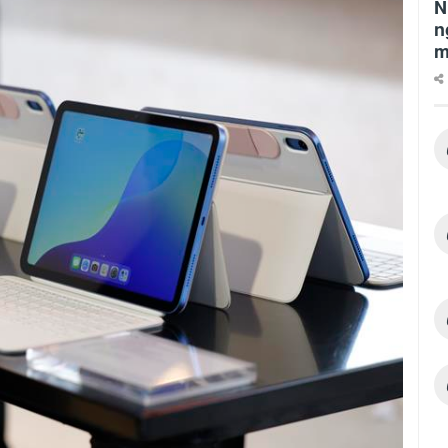
N
n
m