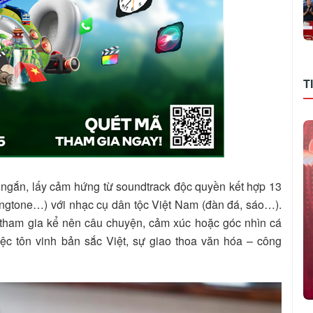
T
 ngắn, lấy cảm hứng từ soundtrack độc quyền kết hợp 13
Ringtone…) với nhạc cụ dân tộc Việt Nam (đàn đá, sáo…).
i tham gia kể nên câu chuyện, cảm xúc hoặc góc nhìn cá
ệc tôn vinh bản sắc Việt, sự giao thoa văn hóa – công