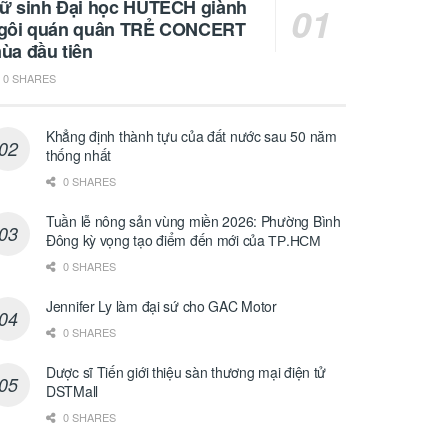
ữ sinh Đại học HUTECH giành
gôi quán quân TRẺ CONCERT
ùa đầu tiên
0 SHARES
Khẳng định thành tựu của đất nước sau 50 năm
thống nhất
0 SHARES
Tuần lễ nông sản vùng miền 2026: Phường Bình
Đông kỳ vọng tạo điểm đến mới của ТР.НСМ
0 SHARES
Jennifer Ly làm đại sứ cho GAC Motor
0 SHARES
Dược sĩ Tiến giới thiệu sàn thương mại điện tử
DSTMall
0 SHARES