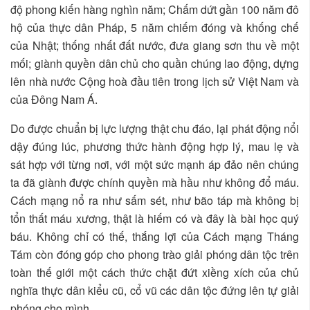
độ phong kiến hàng nghìn năm; Chấm dứt gần 100 năm đô
hộ của thực dân Pháp, 5 năm chiếm đóng và khống chế
của Nhật; thống nhất đất nước, đưa giang sơn thu về một
mối; giành quyền dân chủ cho quần chúng lao động, dựng
lên nhà nước Cộng hoà đầu tiên trong lịch sử Việt Nam và
của Đông Nam Á.
Do được chuẩn bị lực lượng thật chu đáo, lại phát động nổi
dậy đúng lúc, phương thức hành động hợp lý, mau lẹ và
sát hợp với từng nơi, với một sức mạnh áp đảo nên chúng
ta đã giành được chính quyền mà hầu như không đổ máu.
Cách mạng nổ ra như sấm sét, như bão táp mà không bị
tổn thất máu xương, thật là hiếm có và đây là bài học quý
báu. Không chỉ có thế, thắng lợi của Cách mạng Tháng
Tám còn đóng góp cho phong trào giải phóng dân tộc trên
toàn thế giới một cách thức chặt đứt xiềng xích của chủ
nghĩa thực dân kiểu cũ, cổ vũ các dân tộc đứng lên tự giải
phóng cho mình.