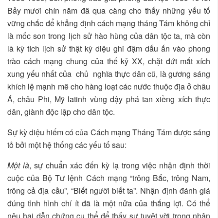
Bảy mươi chín năm đã qua càng cho thấy những yếu tố
vững chắc để khẳng định cách mạng tháng Tám không chỉ
là mốc son trong lịch sử hào hùng của dân tộc ta, mà còn
là kỳ tích lịch sử thật kỳ diệu ghi đậm dấu ấn vào phong
trào cách mạng chung của thế kỷ XX, chặt đứt mắt xích
xung yếu nhất của chủ nghĩa thực dân cũ, là gương sáng
khích lệ mạnh mẽ cho hàng loạt các nước thuộc địa ở châu
Á, châu Phi, Mỹ latinh vùng dậy phá tan xiềng xích thực
dân, giành độc lập cho dân tộc.
Sự kỳ diệu hiếm có của Cách mạng Tháng Tám được sáng
tỏ bởi một hệ thống các yếu tố sau:
Một là
, sự chuẩn xác đến kỳ lạ trong việc nhận định thời
cuộc của Bộ Tư lệnh Cách mạng “trông Bắc, trông Nam,
trông cả địa cầu”, “Biết người biết ta”. Nhận định đánh giá
đúng tình hình chí ít đã là một nửa của thắng lợi. Có thể
nêu hai dẫn chứng cụ thể để thấy sự tuyệt vời trong nhận