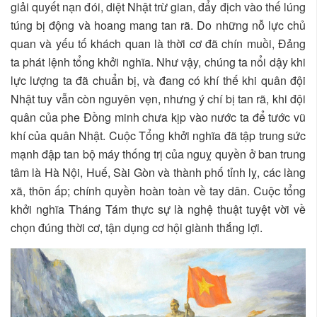
giải quyết nạn đói, diệt Nhật trừ gian, đẩy địch vào thế lúng
túng bị động và hoang mang tan rã. Do những nỗ lực chủ
quan và yếu tố khách quan là thời cơ đã chín muồi, Đảng
ta phát lệnh tổng khởi nghĩa. Như vậy, chúng ta nổi dậy khi
lực lượng ta đã chuẩn bị, và đang có khí thế khi quân đội
Nhật tuy vẫn còn nguyên vẹn, nhưng ý chí bị tan rã, khi đội
quân của phe Đồng minh chưa kịp vào nước ta để tước vũ
khí của quân Nhật. Cuộc Tổng khởi nghĩa đã tập trung sức
mạnh đập tan bộ máy thống trị của nguỵ quyền ở ban trung
tâm là Hà Nội, Huế, Sài Gòn và thành phố tỉnh lỵ, các làng
xã, thôn ấp; chính quyền hoàn toàn về tay dân. Cuộc tổng
khởi nghĩa Tháng Tám thực sự là nghệ thuật tuyệt vời về
chọn đúng thời cơ, tận dụng cơ hội giành thắng lợi.