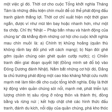
một việc gì đó. Thời cơ cho cuộc Tổng khởi nghĩa Tháng
Tám là những điều kiện chín muồi để có thể phát động đấu
tranh giành thắng lợi. Thời cơ chỉ xuất hiện một thời gian
ngắn, được ví như mũi tên bay hoặc nhanh hơn, như một
tia chớp. Chỉ thị “Nhật – Pháp bắn nhau và hành động của
chúng ta” đã khẳng định những cơ hội cho cuộc khởi nghĩa
mau chín muồi là: a) Chính trị khủng hoảng (quân thù
không rảnh tay đối phó với cách mạng); b) Nạn đói ghê
gớm (quần chúng oán ghét quân cướp nước); c) Chiến
tranh đến giai đoạn quyết liệt (Đồng minh sẽ đổ bộ vào
Đông Dương đánh Nhật). Nắm bắt những cơ hội đó, Đảng
ta chủ trương phát động một cao trào kháng Nhật cứu nước
mạnh mẽ làm tiền đề cho cuộc tổng khởi nghĩa. Đây là thời
kỳ động viên quần chúng sôi nổi, mạnh mẽ, phát triển lực
lượng chính trị sâu rộng ở nông thôn và thành thị, đồng
bằng và rừng núi ; kết hợp chặt chẽ các hình thức đấu
tranh, đánh du kích, nổi dậy của quần chúng, phá kho thóc