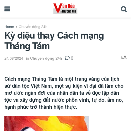
Home
Chuyển động 24h
Kỳ diệu thay Cách mạng
Tháng Tám
0
A
24/08/2024
in
Chuyển động 24h
A
Cách mạng Tháng Tám là một trang vàng của lịch
sử dân tộc Việt Nam, một sự kiện vĩ đại đã làm cho
mơ ước ngàn đời của nhân dân ta về độc lập dân
tộc và xây dựng đất nước phồn vinh, tự do, ấm no,
hạnh phúc trở thành hiện thực.