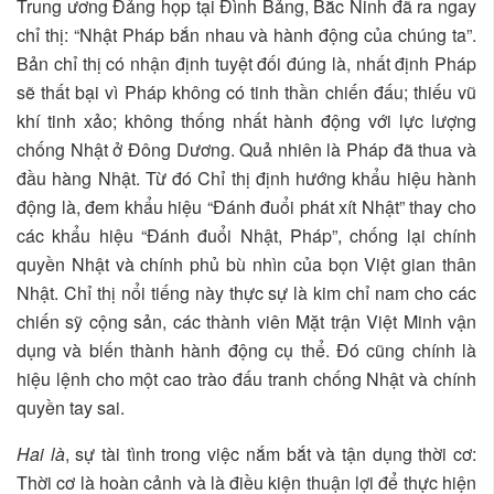
Trung ương Đảng họp tại Đình Bảng, Bắc Ninh đã ra ngay
chỉ thị: “Nhật Pháp bắn nhau và hành động của chúng ta”.
Bản chỉ thị có nhận định tuyệt đối đúng là, nhất định Pháp
sẽ thất bại vì Pháp không có tinh thần chiến đấu; thiếu vũ
khí tinh xảo; không thống nhất hành động với lực lượng
chống Nhật ở Đông Dương. Quả nhiên là Pháp đã thua và
đầu hàng Nhật. Từ đó Chỉ thị định hướng khẩu hiệu hành
động là, đem khẩu hiệu “Đánh đuổi phát xít Nhật” thay cho
các khẩu hiệu “Đánh đuổi Nhật, Pháp”, chống lại chính
quyền Nhật và chính phủ bù nhìn của bọn Việt gian thân
Nhật. Chỉ thị nổi tiếng này thực sự là kim chỉ nam cho các
chiến sỹ cộng sản, các thành viên Mặt trận Việt Minh vận
dụng và biến thành hành động cụ thể. Đó cũng chính là
hiệu lệnh cho một cao trào đấu tranh chống Nhật và chính
quyền tay sai.
Hai là
, sự tài tình trong việc nắm bắt và tận dụng thời cơ:
Thời cơ là hoàn cảnh và là điều kiện thuận lợi để thực hiện