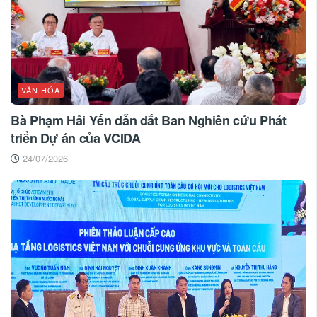
VĂN HÓA
Bà Phạm Hải Yến dẫn dắt Ban Nghiên cứu Phát
triển Dự án của VCIDA
24/07/2026