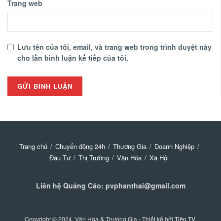
Trang web
Lưu tên của tôi, email, và trang web trong trình duyệt này
cho lần bình luận kế tiếp của tôi.
Trang chủ
Chuyển động 24h
Thương Gia
Doanh Nghiệp
Đầu Tư
Thị Trường
Văn Hóa
Xã Hội
Liên hệ Quảng Cáo: pvphanthai@gmail.com
Copyright © 2024, Văn Hóa & Thương Gia - Thiết kế bởi
Tiên TV
.