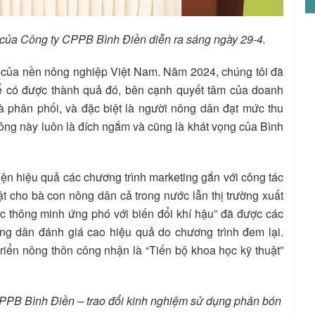
của Công ty CPPB Bình Điền diễn ra sáng ngày 29-4.
ng của nền nông nghiệp Việt Nam. Năm 2024, chúng tôi đã
ể có được thành quả đó, bên cạnh quyết tâm của doanh
 phân phối, và đặc biệt là người nông dân đạt mức thu
ng này luôn là đích ngắm và cũng là khát vọng của Bình
ện hiệu quả các chương trình marketing gắn với công tác
ật cho bà con nông dân cả trong nước lẫn thị trường xuất
ác thông minh ứng phó với biến đổi khí hậu” đã được các
g dân đánh giá cao hiệu quả do chương trình đem lại.
iển nông thôn công nhận là “Tiến bộ khoa học kỹ thuật”
PB Bình Điền – trao đổi kinh nghiệm sử dụng phân bón