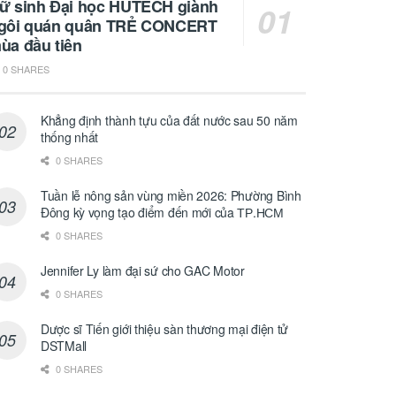
ữ sinh Đại học HUTECH giành
gôi quán quân TRẺ CONCERT
ùa đầu tiên
0 SHARES
Khẳng định thành tựu của đất nước sau 50 năm
thống nhất
0 SHARES
Tuần lễ nông sản vùng miền 2026: Phường Bình
Đông kỳ vọng tạo điểm đến mới của ТР.НСМ
0 SHARES
Jennifer Ly làm đại sứ cho GAC Motor
0 SHARES
Dược sĩ Tiến giới thiệu sàn thương mại điện tử
DSTMall
0 SHARES