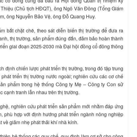
ác cổ đông cũng đã bầu ra Hội đồng Quản trị nhiệm kỳ
n Thiệu (Chủ tịch HĐQT), ông Ngô Văn Đông (Tổng Giám
âm, ông Nguyễn Bảo Vệ, ông Đỗ Quang Huy.
 bắt chặt chẽ, theo sát diễn biến thị trường để đưa ra
oanh, thị trường, sản phẩm đúng đắn, đảm bảo hoàn thành
triển giai đoạn 2025-2030 mà Đại hội đồng cổ đông thông
ịnh chiến lược phát triển thị trường, trong đó tập trung
 phát triển thị trường nước ngoài; nghiên cứu các cơ chế
 sản phẩm trong hệ thống Công ty Mẹ – Công ty Con sử
 cạnh tranh lẫn nhau trên thị trường.
nghệ, nghiên cứu phát triển sản phẩm mới nhằm đáp ứng
, phù hợp với định hướng phát triển ngành nông nghiệp
 về giảm nhẹ phát thải khí nhà kính.
 thiện hệ thống các quy chế, quy định làm cơ sở cho công