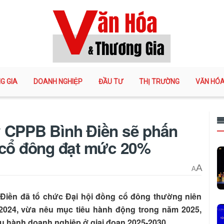
G GIA
DOANH NGHIỆP
ĐẦU TƯ
THỊ TRƯỜNG
VĂN HÓ
y CPPB Bình Điền sẽ phấn
 cổ đông đạt mức 20%
A
A
Điền đã tổ chức Đại hội đồng cổ đông thường niên
2024, vừa nêu mục tiêu hành động trong năm 2025,
ều hành doanh nghiệp ở giai đoạn 2025-2030.