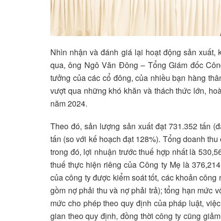
Nhìn nhận và đánh giá lại hoạt động sản xuất, 
qua, ông Ngô Văn Đông – Tổng Giám đốc Công
tưởng của các cổ đông, của nhiều bạn hàng thân 
vượt qua những khó khăn và thách thức lớn, hoà
năm 2024.
Theo đó, sản lượng sản xuất đạt 731.352 tấn (đ
tấn (so với kế hoạch đạt 128%). Tổng doanh thu 
trong đó, lợi nhuận trước thuế hợp nhất là 530,5
thuế thực hiện riêng của Công ty Mẹ là 376,214 
của công ty được kiểm soát tốt, các khoản công 
gồm nợ phải thu và nợ phải trả); tổng hạn mức 
mức cho phép theo quy định của pháp luật, việc
gian theo quy định, đồng thời công ty cũng giảm 