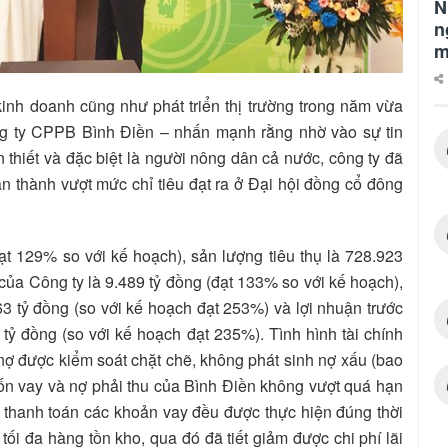
N
n
m
kinh doanh cũng như phát triển thị trường trong năm vừa
 ty CPPB Bình Điền – nhấn mạnh rằng nhờ vào sự tin
thiết và đặc biệt là người nông dân cả nước, công ty đã
n thành vượt mức chỉ tiêu đạt ra ở Đại hội đồng cổ đông
ạt 129% so với kế hoạch), sản lượng tiêu thụ là 728.923
của Công ty là 9.489 tỷ đồng (đạt 133% so với kế hoạch),
63 tỷ đồng (so với kế hoạch đạt 253%) và lợi nhuận trước
tỷ đồng (so với kế hoạch đạt 235%). Tình hình tài chính
nợ được kiểm soát chặt chẽ, không phát sinh nợ xấu (bao
vốn vay và nợ phải thu của Bình Điền không vượt quá hạn
 thanh toán các khoản vay đều được thực hiện đúng thời
tối đa hàng tồn kho, qua đó đã tiết giảm được chi phí lãi