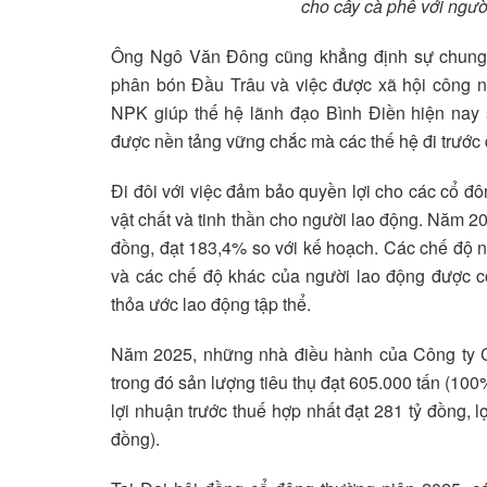
cho cây cà phê với ngư
Ông Ngô Văn Đông cũng khẳng định sự chung t
phân bón Đầu Trâu và việc được xã hội công n
NPK giúp thế hệ lãnh đạo Bình Điền hiện nay s
được nền tảng vững chắc mà các thế hệ đi trước 
Đi đôi với việc đảm bảo quyền lợi cho các cổ đ
vật chất và tinh thần cho người lao động. Năm 20
đồng, đạt 183,4% so với kế hoạch. Các chế độ n
và các chế độ khác của người lao động được cô
thỏa ước lao động tập thể.
Năm 2025, những nhà điều hành của Công ty CP
trong đó sản lượng tiêu thụ đạt 605.000 tấn (100
lợi nhuận trước thuế hợp nhất đạt 281 tỷ đồng, l
đồng).