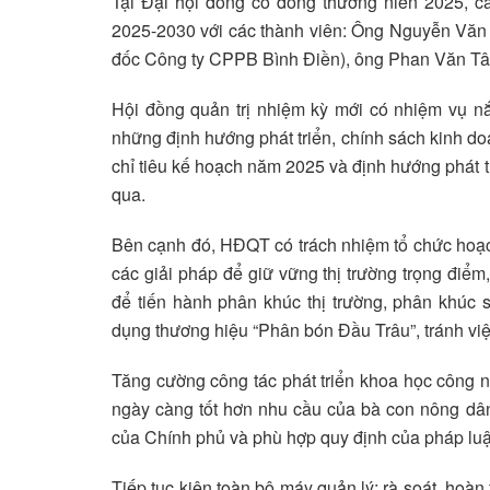
Tại Đại hội đồng cổ đông thường niên 2025, c
2025-2030 với các thành viên: Ông Nguyễn Vă
đốc Công ty CPPB Bình Điền), ông Phan Văn T
Hội đồng quản trị nhiệm kỳ mới có nhiệm vụ nắm
những định hướng phát triển, chính sách kinh d
chỉ tiêu kế hoạch năm 2025 và định hướng phát 
qua.
Bên cạnh đó, HĐQT có trách nhiệm tổ chức hoạch đ
các giải pháp để giữ vững thị trường trọng điểm,
để tiến hành phân khúc thị trường, phân khúc
dụng thương hiệu “Phân bón Đầu Trâu”, tránh việc
Tăng cường công tác phát triển khoa học công 
ngày càng tốt hơn nhu cầu của bà con nông dân
của Chính phủ và phù hợp quy định của pháp luật
Tiếp tục kiện toàn bộ máy quản lý; rà soát, hoàn