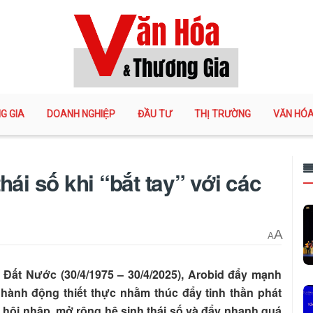
G GIA
DOANH NGHIỆP
ĐẦU TƯ
THỊ TRƯỜNG
VĂN HÓ
ái số khi “bắt tay” với các
A
A
t Đất Nước (30/4/1975 – 30/4/2025), Arobid đẩy mạnh
 hành động thiết thực nhằm thúc đẩy tinh thần phát
 hội nhập, mở rộng hệ sinh thái số và đẩy nhanh quá