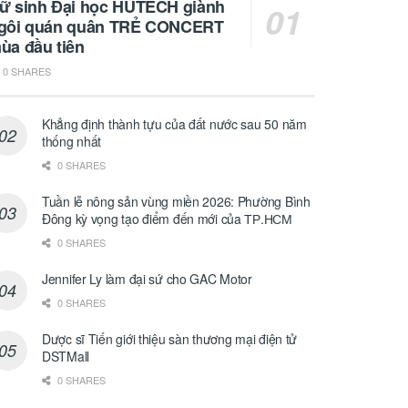
ữ sinh Đại học HUTECH giành
gôi quán quân TRẺ CONCERT
ùa đầu tiên
0 SHARES
Khẳng định thành tựu của đất nước sau 50 năm
thống nhất
0 SHARES
Tuần lễ nông sản vùng miền 2026: Phường Bình
Đông kỳ vọng tạo điểm đến mới của ТР.НСМ
0 SHARES
Jennifer Ly làm đại sứ cho GAC Motor
0 SHARES
Dược sĩ Tiến giới thiệu sàn thương mại điện tử
DSTMall
0 SHARES