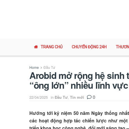
TRANG CHỦ
CHUYỂN ĐỘNG 24H
THƯƠN
Home
Đầu Tư
Arobid mở rộng hệ sinh th
“ông lớn” nhiều lĩnh vực
0
22/04/2025
in
Đầu Tư
,
Tin mới
Hướng tới kỷ niệm 50 năm Ngày thống nhấ
các hoạt động hợp tác chiến lược như một
triển khoa học công nghệ, đổi mới sáng tạo –