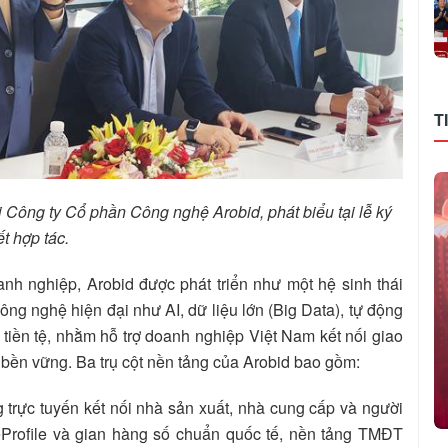
T
 Công ty Cổ phần Công nghệ Arobid, phát biểu tại lễ ký
ết hợp tác.
oanh nghiệp, Arobid được phát triển như một hệ sinh thái
công nghệ hiện đại như AI, dữ liệu lớn (Big Data), tự động
iền tệ, nhằm hỗ trợ doanh nghiệp Việt Nam kết nối giao
ển bền vững. Ba trụ cột nền tảng của Arobid bao gồm:
̣c tuyến kết nối nhà sản xuất, nhà cung cấp và người
 eProfile và gian hàng số chuẩn quốc tế, nền tảng TMĐT