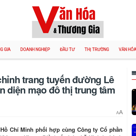
G GIA
DOANH NGHIỆP
ĐẦU TƯ
THỊ TRƯỜNG
VĂN HÓ
chỉnh trang tuyến đường Lê
n diện mạo đô thị trung tâm
A
A
 Hồ Chí Minh phối hợp cùng Công ty Cổ phần