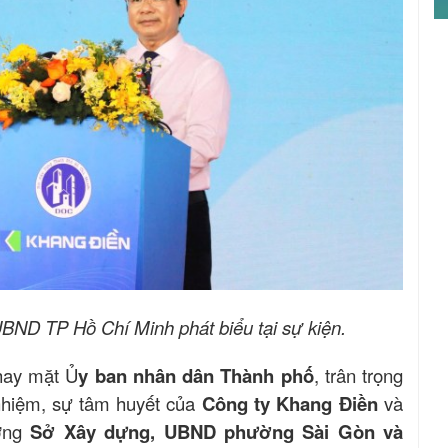
ND TP Hồ Chí Minh phát biểu tại sự kiện.
hay mặt Ủ
y ban nhân dân Thành phố
, trân trọng
 nhiệm, sự tâm huyết của
Công ty Khang Điền
và
ương
Sở Xây dựng, UBND phường Sài Gòn và