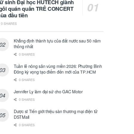
ữ sinh Đại học HUTECH giành
gôi quán quân TRẺ CONCERT
ùa đầu tiên
0 SHARES
Khẳng định thành tựu của đất nước sau 50 năm
thống nhất
0 SHARES
Tuần lễ nông sản vùng miền 2026: Phường Bình
Đông kỳ vọng tạo điểm đến mới của ТР.НСМ
0 SHARES
Jennifer Ly làm đại sứ cho GAC Motor
0 SHARES
Dược sĩ Tiến giới thiệu sàn thương mại điện tử
DSTMall
0 SHARES