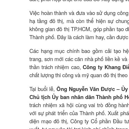
Việc hoàn thành và đưa vào sử dụng công 
hạ tầng đô thị, mà còn thể hiện sự chung
không gian đô thị TP.HCM, góp phần tạo d
Thành phố. Đây là cách làm hay, cần được l
Các hạng mục chính bao gồm cải tạo hệ 
trang, sơn mới các căn nhà phố liền kề và
thần trách nhiệm cao,
Công ty Khang Đi
chất lượng thi công và mỹ quan đô thị theo
Tại buổi lễ,
Ông Nguyễn Văn Được – Ủy 
Chủ tịch Ủy ban nhân dân Thành phố 
trách nhiệm xã hội cùng vai trò đồng hà
với sự phát triển của Thành phố. Xuất phá
diện mạo đô thị, Công ty Cổ phần Đầu t
xuất, tự nguyện tài trợ kinh phí chỉnh tra