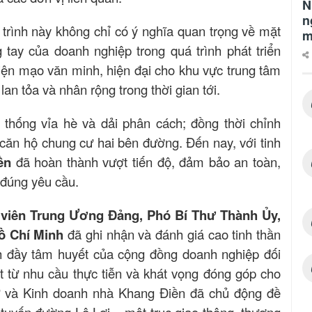
N
n
trình này không chỉ có ý nghĩa quan trọng về mặt
m
 tay của doanh nghiệp trong quá trình phát triển
iện mạo văn minh, hiện đại cho khu vực trung tâm
an tỏa và nhân rộng trong thời gian tới.
thống vỉa hè và dải phân cách; đồng thời chỉnh
 căn hộ chung cư hai bên đường. Đến nay, với tinh
ền
đã hoàn thành vượt tiến độ, đảm bảo an toàn,
 đúng yêu cầu.
viên Trung Ương Đảng, Phó Bí Thư Thành Ủy,
Hồ Chí Minh
đã ghi nhận và đánh giá cao tinh thần
nh đầy tâm huyết của cộng đồng doanh nghiệp đối
t từ nhu cầu thực tiễn và khát vọng đóng góp cho
ư và Kinh doanh nhà Khang Điền đã chủ động đề
ng tuyến đường Lê Lợi – một trục giao thông, thương