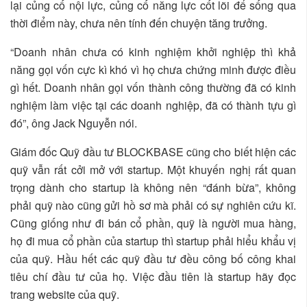
lại củng cố nội lực, củng cố năng lực cốt lõi để sống qua
thời điểm này, chưa nên tính đến chuyện tăng trưởng.
“Doanh nhân chưa có kinh nghiệm khởi nghiệp thì khả
năng gọi vốn cực kì khó vì họ chưa chứng minh được điều
gì hết. Doanh nhân gọi vốn thành công thường đã có kinh
nghiệm làm việc tại các doanh nghiệp, đã có thành tựu gì
đó”, ông Jack Nguyễn nói.
Giám đốc Quỹ đầu tư BLOCKBASE cũng cho biết hiện các
quỹ vẫn rất cởi mở với startup. Một khuyến nghị rất quan
trọng dành cho startup là không nên “đánh bừa”, không
phải quỹ nào cũng gửi hồ sơ mà phải có sự nghiên cứu kĩ.
Cũng giống như đi bán cổ phần, quỹ là người mua hàng,
họ đi mua cổ phần của startup thì startup phải hiểu khẩu vị
của quỹ. Hầu hết các quỹ đầu tư đều công bố công khai
tiêu chí đầu tư của họ. Việc đầu tiên là startup hãy đọc
trang website của quỹ.