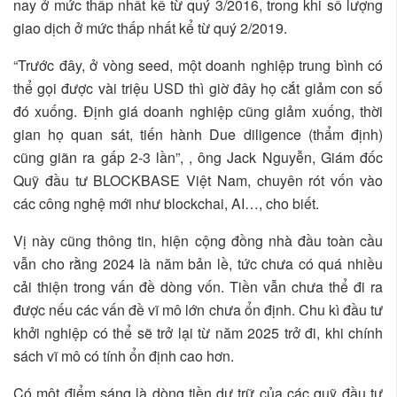
nay ở mức thấp nhất kể từ quý 3/2016, trong khi số lượng
giao dịch ở mức thấp nhất kể từ quý 2/2019.
“Trước đây, ở vòng seed, một doanh nghiệp trung bình có
thể gọi được vài triệu USD thì giờ đây họ cắt giảm con số
đó xuống. Định giá doanh nghiệp cũng giảm xuống, thời
gian họ quan sát, tiến hành Due diligence (thẩm định)
cũng giãn ra gấp 2-3 lần”, , ông Jack Nguyễn, Giám đốc
Quỹ đầu tư BLOCKBASE Việt Nam, chuyên rót vốn vào
các công nghệ mới như blockchai, AI…, cho biết.
Vị này cũng thông tin, hiện cộng đồng nhà đầu toàn cầu
vẫn cho rằng 2024 là năm bản lề, tức chưa có quá nhiều
cải thiện trong vấn đề dòng vốn. Tiền vẫn chưa thể đi ra
được nếu các vấn đề vĩ mô lớn chưa ổn định. Chu kì đầu tư
khởi nghiệp có thể sẽ trở lại từ năm 2025 trở đi, khi chính
sách vĩ mô có tính ổn định cao hơn.
Có một điểm sáng là dòng tiền dự trữ của các quỹ đầu tư