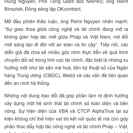
Hùng Nguyên, Phó Tổng Giám đốc NAPAS; ông Henri
Binsztok, Đồng sáng lập OKcontract.
Mở đầu phiên thảo luận, ông Rémi Nguyen nhấn mạnh:
“Sự giao thoa giữa công nghệ và tài chính đang mở ra
không gian hợp tác mới giữa Pháp và Việt Nam, nơi đổi
mới sáng tạo đi đôi với an toàn và tin cậy”. Tiếp nối, các
diễn giả đã chia sẻ nhiều góc nhìn thực tiễn về quá trình
chuyển đổi số trong lĩnh vực tài chính, đặc biệt là những xu
hướng mới như tài sản mã hoá, tiền kỹ thuật số của Ngân
hàng Trung ương (CBDC), Web3 và các vấn đề liên quan
đến an ninh hệ thống.
Những nội dung trao đổi đã góp phần làm rõ định hướng
xây dựng một hệ sinh thái tài chính số toàn diện và bền
vững. Sự hiện diện của VBA và CTCP AlphaTrue tại sự
kiện không chỉ thể hiện vai trò kết nối quốc tế mà còn góp
phần thúc đẩy hợp tác công nghệ và tài chính Pháp – Việt,