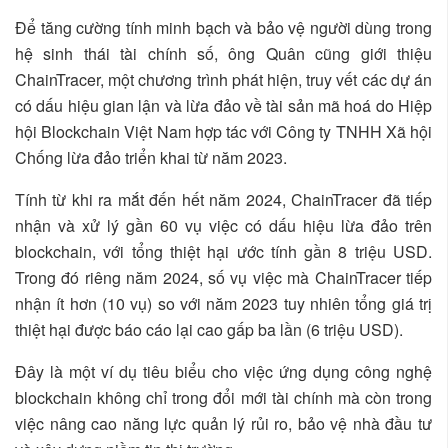
Để tăng cường tính minh bạch và bảo vệ người dùng trong
hệ sinh thái tài chính số, ông Quân cũng giới thiệu
ChainTracer, một chương trình phát hiện, truy vết các dự án
có dấu hiệu gian lận và lừa đảo về tài sản mã hoá do Hiệp
hội Blockchain Việt Nam hợp tác với Công ty TNHH Xã hội
Chống lừa đảo triển khai từ năm 2023.
Tính từ khi ra mắt đến hết năm 2024, ChainTracer đã tiếp
nhận và xử lý gần 60 vụ việc có dấu hiệu lừa đảo trên
blockchain, với tổng thiệt hại ước tính gần 8 triệu USD.
Trong đó riêng năm 2024, số vụ việc mà ChainTracer tiếp
nhận ít hơn (10 vụ) so với năm 2023 tuy nhiên tổng giá trị
thiệt hại được báo cáo lại cao gấp ba lần (6 triệu USD).
Đây là một ví dụ tiêu biểu cho việc ứng dụng công nghệ
blockchain không chỉ trong đổi mới tài chính mà còn trong
việc nâng cao năng lực quản lý rủi ro, bảo vệ nhà đầu tư