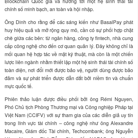
Blockchain Quốc gia và hướng tới một hệ sinh thái tài
chính số minh bạch, an toàn và hội nhập.
Ông Dinh cho rằng để các sáng kiến như BasalPay phát
huy hiệu quả và mở rộng quy mô, cần có sự phối hợp chặt
chẽ giữa các bên: từ ngân hàng, công ty fintech, nhà cung
cấp công nghệ cho đến cơ quan quản lý. Đây không chỉ là
mối quan hệ hợp tác về mặt kỹ thuật, mà còn là một chiến
lược liên ngành nhằm thiết lập một hệ sinh thái tài chính số
toàn diện, nơi đổi mới được bảo vệ, người dùng được bảo
đảm và sự phát triển được dẫn dắt bởi niềm tin và chuẩn
mực quốc tế.
Phiên thảo luận được điều phối bởi ông Rémi Nguyen,
Phó Chủ tịch Phòng Thương mại và Công nghiệp Pháp tại
Việt Nam (CCIFV) với sự tham gia của các diễn giả uy tín
trong lĩnh vực tài chính – công nghệ như ông Alexandre
Macaire, Giám đốc Tài chính, Techcombank; ông Nguyễn