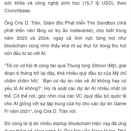
sức khỏe và công nghệ sinh học (15,7 tỷ USD), theo
Crunchbase.
Ông Cris D. Trần, Giám đốc Phát triển The Sandbox (nhà
phát triển nền tảng vũ trụ ảo metaverse), cho biết trong
năm 2023 và 2024, ngay cả lĩnh vực từng hot như
blockchain cũng nhìn thấy khá rõ sự thụt lùi trong thu hút
vốn đầu tư so với AI.
“Tôi có cơ hội đi công tác qua Thung lũng Silicon (Mỹ), giai
đoạn 6 tháng trở lại đây, khá nhiều quỹ đầu tư của Mỹ chỉ
chăm chăm hỏi: ‘Bạn có dự án nào về AI không hay có
yếu tố AI không?’. Họ rà soát các dự án AI nhiều nhất có
thể. Có thể nói, góc nhìn của các VC (quỹ đầu tư) quốc tế
cho AI giống với sự tập trung của họ cho các dự án Game
Fi năm 2021”, ông Cris D. Trần nói.
Đó cũng là lý do nhiều startup blockchain hiện nay đã ứng
dụng thêm cả công nghệ AI. Ông Nguyễn Ngọc Hưng, Phó