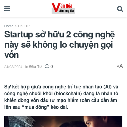
Home
Đầu Tư
Startup sở hữu 2 công nghệ
này sẽ không lo chuyện gọi
vốn
0
A
24/08/2024
in
Đầu Tư
A
Sự kết hợp giữa công nghệ trí tuệ nhân tạo (AI) và
công nghệ chuỗi khối (blockchain) đang là nhân tố
khiến dòng vốn đầu tư mạo hiểm toàn cầu dần ấm
lên sau “mùa đông” kéo dài.