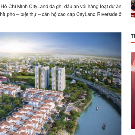
. Hồ Chí Minh CityLand đã ghi dấu ấn với hàng loạt dự án
hà phố – biệt thự – căn hộ cao cấp CityLand Riverside ở
T