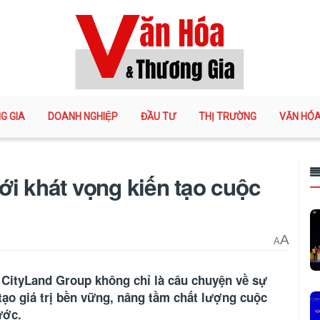
G GIA
DOANH NGHIỆP
ĐẦU TƯ
THỊ TRƯỜNG
VĂN HÓ
ới khát vọng kiến tạo cuộc
A
A
a CityLand Group không chỉ là câu chuyện về sự
tạo giá trị bền vững, nâng tầm chất lượng cuộc
ước.