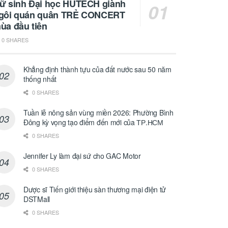
ữ sinh Đại học HUTECH giành
gôi quán quân TRẺ CONCERT
ùa đầu tiên
0 SHARES
Khẳng định thành tựu của đất nước sau 50 năm
thống nhất
0 SHARES
Tuần lễ nông sản vùng miền 2026: Phường Bình
Đông kỳ vọng tạo điểm đến mới của ТР.НСМ
0 SHARES
Jennifer Ly làm đại sứ cho GAC Motor
0 SHARES
Dược sĩ Tiến giới thiệu sàn thương mại điện tử
DSTMall
0 SHARES