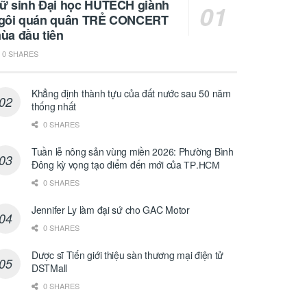
ữ sinh Đại học HUTECH giành
gôi quán quân TRẺ CONCERT
ùa đầu tiên
0 SHARES
Khẳng định thành tựu của đất nước sau 50 năm
thống nhất
0 SHARES
Tuần lễ nông sản vùng miền 2026: Phường Bình
Đông kỳ vọng tạo điểm đến mới của ТР.НСМ
0 SHARES
Jennifer Ly làm đại sứ cho GAC Motor
0 SHARES
Dược sĩ Tiến giới thiệu sàn thương mại điện tử
DSTMall
0 SHARES