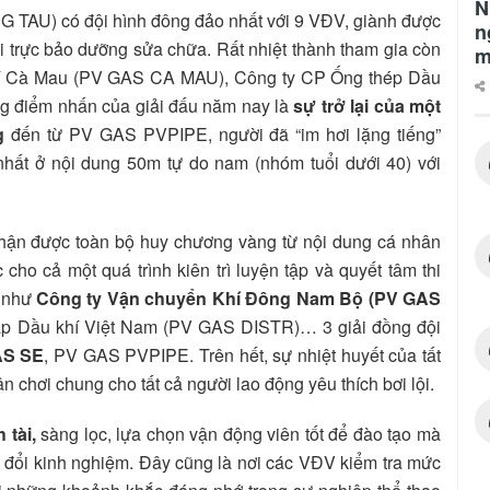
N
TAU) có đội hình đông đảo nhất với 9 VĐV, giành được
n
ải trực bảo dưỡng sửa chữa. Rất nhiệt thành tham gia còn
m
Khí Cà Mau (PV GAS CA MAU), Công ty CP Ống thép Dầu
g điểm nhấn của giải đấu năm nay là
sự trở lại của một
g
đến từ PV GAS PVPIPE, người đã “im hơi lặng tiếng”
về nhất ở nội dung 50m tự do nam (nhóm tuổi dưới 40) với
, nhận được toàn bộ huy chương vàng từ nội dung cá nhân
o cả một quá trình kiên trì luyện tập và quyết tâm thi
ị như
Công ty Vận chuyển Khí Đông Nam Bộ (PV GAS
 áp Dầu khí Việt Nam (PV GAS DISTR)… 3 giải đồng đội
AS SE
, PV GAS PVPIPE. Trên hết, sự nhiệt huyết của tất
n chơi chung cho tất cả người lao động yêu thích bơi lội.
 tài
,
sàng lọc, lựa chọn vận động viên tốt để đào tạo mà
ao đổi kinh nghiệm. Đây cũng là nơi các VĐV kiểm tra mức