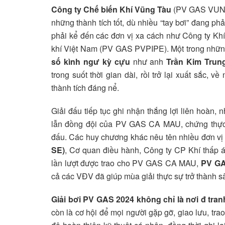
Công ty Chế biến Khí Vũng Tàu
(PV GAS VUNG 
những thành tích tốt, dù nhiều “tay bơi” đang ph
phải kể đến các đơn vị xa cách như Công ty 
khí Việt Nam (PV GAS PVPIPE). Một trong nhữn
số kình ngư kỳ cựu
như anh
Trần Kim Trun
trong suốt thời gian dài, rồi trở lại xuất sắc, 
thành tích đáng nể.
Giải đấu tiếp tục ghi nhận thắng lợi liên hoàn
lẫn đồng đội của PV GAS CA MAU, chứng thực ch
đấu. Các huy chương khác nêu tên nhiều đơn v
SE)
, Cơ quan điều hành, Công ty CP Khí thấp
lần lượt được trao cho PV GAS CA MAU,
PV G
cả các VĐV đã giúp mùa giải thực sự trở thành sâ
Giải bơi PV GAS 2024 không chỉ là nơi đ tranh
còn là cơ hội để mọi người gặp gỡ, giao lưu, tr