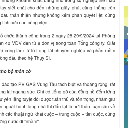
lại những khoảnh khắc đáng nhớ trong sự nghiệp thể thao
tay siết chặt cho đến những giây phút căng thẳng trên
i đấu thân thiện nhưng không kém phần quyết liệt; cùng
tích cực cho công việc.
ổ chức thành công trong 2 ngày 28-29/9/2024 tại Phòng
n 40 VĐV đến từ 8 đơn vị trong toàn Tổng công ty. Giải
trợ công tâm từ tổ trọng tài chuyên nghiệp và phần mềm
òng đấu theo hệ Thụy Sĩ.
 cho bộ môn cờ
 đào tạo PV GAS Vũng Tàu tách biệt và thoáng rộng, rất
ang tài ngang sức. Chỉ có tiếng gõ của đồng hồ đếm từng
sự yên lặng tuyệt đối được tuân thủ và tôn trọng, nhằm giữ
n ngoài hành lang nhà thi đấu lại là nơi thảo luận sâu về
h các thuật ngữ khai cuộc – trung cuộc – tàn cuộc, cũng
hững nước đi “nhầm”.