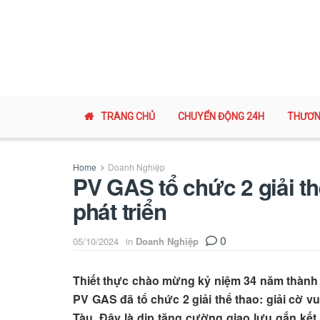
TRANG CHỦ
CHUYỂN ĐỘNG 24H
THƯƠN
Home
Doanh Nghiệp
PV GAS tổ chức 2 giải t
phát triển
0
05/10/2024
in
Doanh Nghiệp
Thiết thực chào mừng kỷ niệm 34 năm thành 
PV GAS đã tổ chức 2 giải thể thao: giải cờ v
Tàu. Đây là dịp tăng cường giao lưu gắn kết