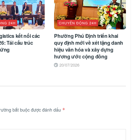
ỘNG 24H
CHUYỂN ĐỘNG 24H
istics kết nối các
Phường Phú Định triển khai
6: Tái cấu trúc
quy định mới về xét tặng danh
 ứng
hiệu văn hóa và xây dựng
hương ước cộng đồng
20/07/2026
trường bắt buộc được đánh dấu
*