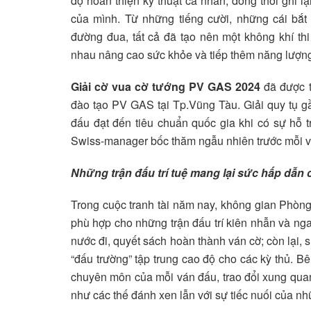
độ hoàn thiện kỹ thuật cá nhân, đồng thời ghi 
của mình. Từ những tiếng cười, những cái bắt 
đường đua, tất cả đã tạo nên một không khí th
nhau nâng cao sức khỏe và tiếp thêm năng lượng 
Giải cờ vua cờ tướng PV GAS 2024
đã được t
đào tạo PV GAS tại Tp.Vũng Tàu. Giải quy tụ gầ
đấu đạt đến tiêu chuẩn quốc gia khi có sự hỗ 
Swiss-manager bốc thăm ngẫu nhiên trước mỗi v
Những trận đấu trí tuệ mang lại sức hấp dẫn
Trong cuộc tranh tài năm nay, không gian Phòng
phù hợp cho những trận đấu trí kiên nhẫn và ng
nước đi, quyết sách hoàn thành ván cờ; còn lại, 
“đấu trường” tập trung cao độ cho các kỳ thủ. Bê
chuyên môn của mỗi ván đấu, trao đổi xung quan
như các thế đánh xen lẫn với sự tiếc nuối của n