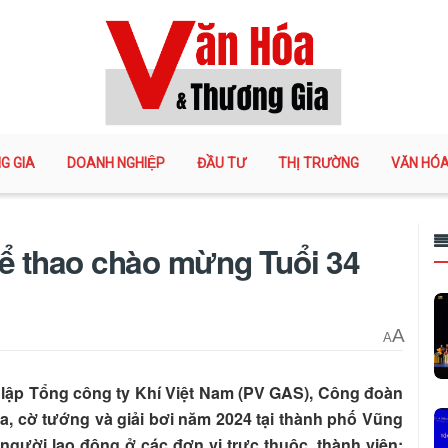
G GIA
DOANH NGHIỆP
ĐẦU TƯ
THỊ TRƯỜNG
VĂN HÓ
hể thao chào mừng Tuổi 34
A
A
lập Tổng công ty Khí Việt Nam (PV GAS), Công đoàn
ua, cờ tướng và giải bơi năm 2024 tại thành phố Vũng
 người lao động ở các đơn vị trực thuộc, thành viên;