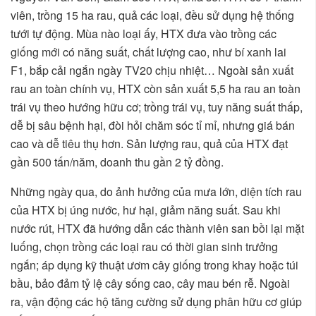
viên, trồng 15 ha rau, quả các loại, đều sử dụng hệ thống
tưới tự động. Mùa nào loại ấy, HTX đưa vào trồng các
giống mới có năng suất, chất lượng cao, như bí xanh lai
F1, bắp cải ngắn ngày TV20 chịu nhiệt… Ngoài sản xuất
rau an toàn chính vụ, HTX còn sản xuất 5,5 ha rau an toàn
trái vụ theo hướng hữu cơ; trồng trái vụ, tuy năng suất thấp,
dễ bị sâu bệnh hại, đòi hỏi chăm sóc tỉ mỉ, nhưng giá bán
cao và dễ tiêu thụ hơn. Sản lượng rau, quả của HTX đạt
gần 500 tấn/năm, doanh thu gần 2 tỷ đồng.
Những ngày qua, do ảnh hưởng của mưa lớn, diện tích rau
của HTX bị úng nước, hư hại, giảm năng suất. Sau khi
nước rút, HTX đã hướng dẫn các thành viên san bồi lại mặt
luống, chọn trồng các loại rau có thời gian sinh trưởng
ngắn; áp dụng kỹ thuật ươm cây giống trong khay hoặc túi
bầu, bảo đảm tỷ lệ cây sống cao, cây mau bén rễ. Ngoài
ra, vận động các hộ tăng cường sử dụng phân hữu cơ giúp