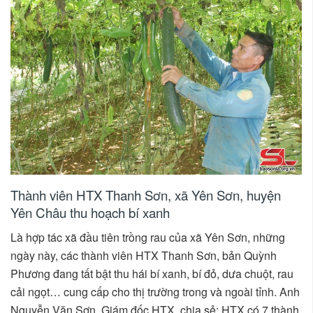
Thành viên HTX Thanh Sơn, xã Yên Sơn, huyện
Yên Châu thu hoạch bí xanh
Là hợp tác xã đầu tiên trồng rau của xã Yên Sơn, những
ngày này, các thành viên HTX Thanh Sơn, bản Quỳnh
Phương đang tất bật thu hái bí xanh, bí đỏ, dưa chuột, rau
cải ngọt… cung cấp cho thị trường trong và ngoài tỉnh. Anh
Nguyễn Văn Sơn, Giám đốc HTX, chia sẻ: HTX có 7 thành