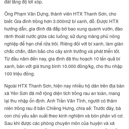
đất tăng độ tơi xốp.
Ông Phạm Văn Dựng, thành viên HTX Thanh Sơn, cho
biết: Gia đình trồng hơn 3.000m2 bí xanh, đỗ. Được HTX
hướng dẫn, gia đình đã đắp bờ bao xung quanh vườn, đào
rãnh thoát nước giữa các luống; sử dụng màng phủ nông
nghiệp để hạn chế rửa trôi. Riêng đối với bí xanh, làm giàn
chắc chắn, đảm bảo cho cây sinh trưởng và phát triển tốt.
Từ đầu năm đến nay, gia đình đã thu hoạch 10 tấn quả bí
xanh, bán với giá trung bình 10.000 đồng/kg, cho thu nhập
100 triệu đồng.
Ngoài HTX Thanh Sơn, hiện nay nhiều hộ dân trên địa bàn
xã Yên Sơn đã mở rộng diện tích trồng rau an toàn, mang
lại thu nhập ổn định. Anh Trần Văn Tỉnh, người có thâm
niên trồng rau ở bản Chiềng Hưng, chia sẻ: Trước đây, bà
con chủ yếu sản xuất theo kinh nghiệm và bón phân vô cơ.
Sau khi được các phòng chuyên môn của huyện và xã