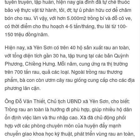
tuyên truyền, tập huấn, hiện nay gia đình đã tự chế thuốc
bảo vệ thực vật từ hành, tỏi, ớt; tự ủ phân hữu cơ để chăm
bón cho rau. Vì vậy, với hơn 5.000m2 trồng bí và đỗ cô ve,
có thời điểm cho thu hoạch 4-5 tấn/tháng, thu lãi từ 100-
150 triệu đồng/năm.
Hiện nay, xã Yên Sơn có trên 40 hộ sản xuất rau an toàn,
với tổng diện tích gần 30 ha, tập trung tại các bản Quỳnh
Phương, Chiềng Hưng. Mỗi năm, cung ứng ra thị trường
trên 700 tấn rau, quả các loại. Ngoài trồng rau thương
phẩm, bà con còn ươm cây rau giống cung cấp cho các địa
phương lân cận.
Ông Đỗ Văn Thiết, Chủ tịch UBND xã Yên Sơn, cho biết:
Trồng rau an toàn là hướng đi phù hợp, giúp nhiều hộ dân
ổn định việc làm và thu nhập cao. Xã đã chủ động phối
hợp với các phòng chuyên môn của huyện đẩy mạnh
chuyển giao khoa học kỹ thuật, phát triển vùng rau an toàn,