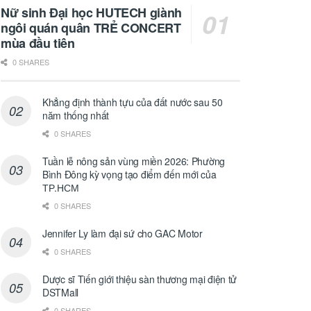
Nữ sinh Đại học HUTECH giành
ngôi quán quân TRẺ CONCERT
mùa đầu tiên
0 SHARES
Khẳng định thành tựu của đất nước sau 50
năm thống nhất
0 SHARES
Tuần lễ nông sản vùng miền 2026: Phường
Bình Đông kỳ vọng tạo điểm đến mới của
ТР.НСМ
0 SHARES
Jennifer Ly làm đại sứ cho GAC Motor
0 SHARES
Dược sĩ Tiến giới thiệu sàn thương mại điện tử
DSTMall
0 SHARES