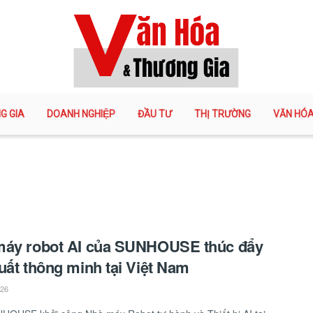
G GIA
DOANH NGHIỆP
ĐẦU TƯ
THỊ TRƯỜNG
VĂN HÓ
máy robot AI của SUNHOUSE thúc đẩy
uất thông minh tại Việt Nam
026