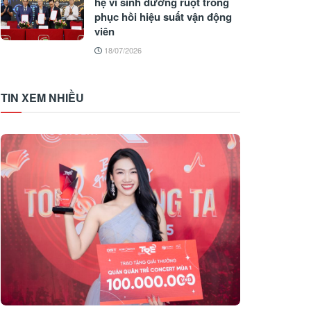
hệ vi sinh đường ruột trong
phục hồi hiệu suất vận động
viên
18/07/2026
TIN XEM NHIỀU