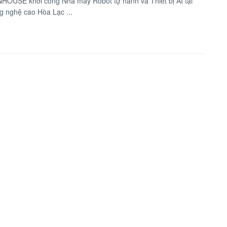
HOUSE khởi công Nhà máy Robot tự hành và Thiết bị AI tại
 nghệ cao Hòa Lạc ...