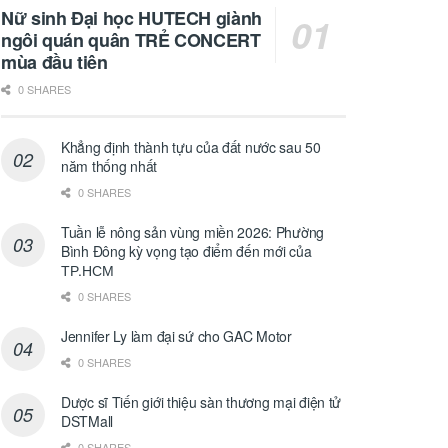
Nữ sinh Đại học HUTECH giành
ngôi quán quân TRẺ CONCERT
mùa đầu tiên
0 SHARES
Khẳng định thành tựu của đất nước sau 50
năm thống nhất
0 SHARES
Tuần lễ nông sản vùng miền 2026: Phường
Bình Đông kỳ vọng tạo điểm đến mới của
ТР.НСМ
0 SHARES
Jennifer Ly làm đại sứ cho GAC Motor
0 SHARES
Dược sĩ Tiến giới thiệu sàn thương mại điện tử
DSTMall
0 SHARES