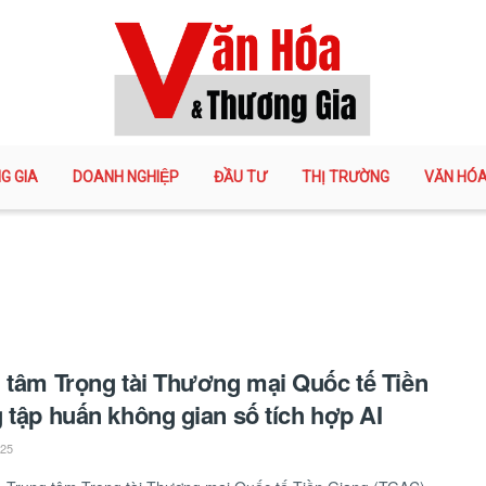
G GIA
DOANH NGHIỆP
ĐẦU TƯ
THỊ TRƯỜNG
VĂN HÓ
 tâm Trọng tài Thương mại Quốc tế Tiền
 tập huấn không gian số tích hợp AI
025