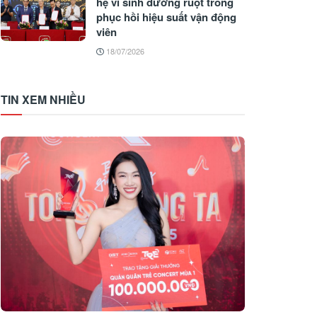
hệ vi sinh đường ruột trong
phục hồi hiệu suất vận động
viên
18/07/2026
TIN XEM NHIỀU