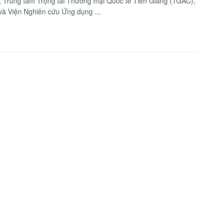
 Trung tâm Trọng tài Thương mại Quốc tế Tiền Giang (TGAC),
à Viện Nghiên cứu Ứng dụng ...