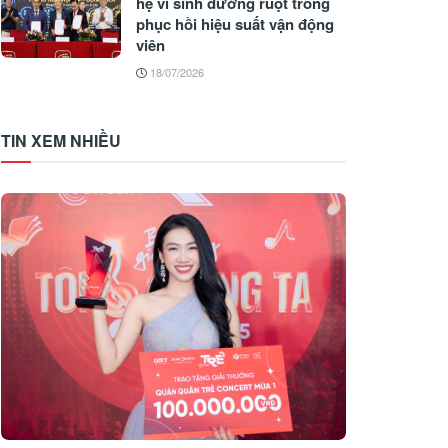
hệ vi sinh đường ruột trong
phục hồi hiệu suất vận động
viên
18/07/2026
TIN XEM NHIỀU