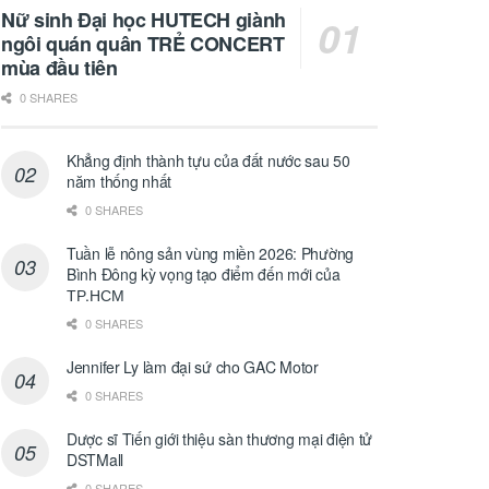
Nữ sinh Đại học HUTECH giành
ngôi quán quân TRẺ CONCERT
mùa đầu tiên
0 SHARES
Khẳng định thành tựu của đất nước sau 50
năm thống nhất
0 SHARES
Tuần lễ nông sản vùng miền 2026: Phường
Bình Đông kỳ vọng tạo điểm đến mới của
ТР.НСМ
0 SHARES
Jennifer Ly làm đại sứ cho GAC Motor
0 SHARES
Dược sĩ Tiến giới thiệu sàn thương mại điện tử
DSTMall
0 SHARES