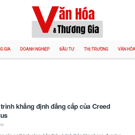
G GIA
DOANH NGHIỆP
ĐẦU TƯ
THỊ TRƯỜNG
VĂN HÓ
trình khẳng định đẳng cấp của Creed
tus
026