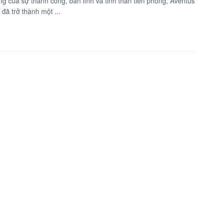
ng của sự thành công, bản lĩnh và tinh thần tiên phong, Aventus
 đã trở thành một ...