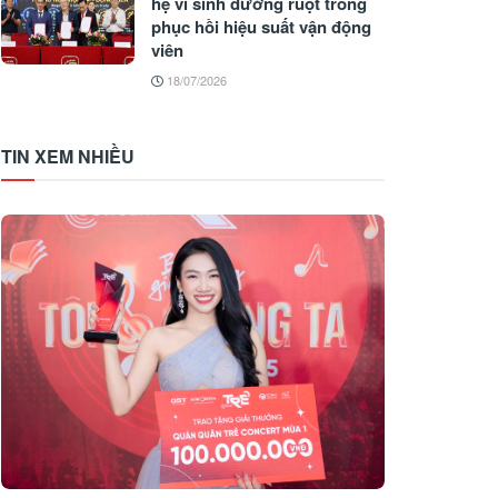
hệ vi sinh đường ruột trong
phục hồi hiệu suất vận động
viên
18/07/2026
TIN XEM NHIỀU