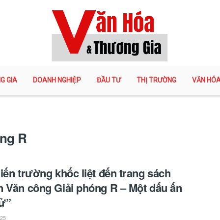
G GIA
DOANH NGHIỆP
ĐẦU TƯ
THỊ TRƯỜNG
VĂN HÓ
óng R
iến trường khốc liệt đến trang sách
 Văn công Giải phóng R – Một dấu ấn
sử”
025