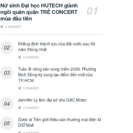
Nữ sinh Đại học HUTECH giành
ngôi quán quân TRẺ CONCERT
mùa đầu tiên
0 SHARES
Khẳng định thành tựu của đất nước sau 50
năm thống nhất
0 SHARES
Tuần lễ nông sản vùng miền 2026: Phường
Bình Đông kỳ vọng tạo điểm đến mới của
ТР.НСМ
0 SHARES
Jennifer Ly làm đại sứ cho GAC Motor
0 SHARES
Dược sĩ Tiến giới thiệu sàn thương mại điện tử
DSTMall
0 SHARES