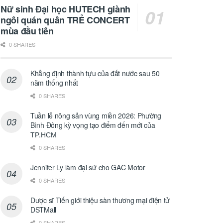
Nữ sinh Đại học HUTECH giành
ngôi quán quân TRẺ CONCERT
mùa đầu tiên
0 SHARES
Khẳng định thành tựu của đất nước sau 50
năm thống nhất
0 SHARES
Tuần lễ nông sản vùng miền 2026: Phường
Bình Đông kỳ vọng tạo điểm đến mới của
ТР.НСМ
0 SHARES
Jennifer Ly làm đại sứ cho GAC Motor
0 SHARES
Dược sĩ Tiến giới thiệu sàn thương mại điện tử
DSTMall
0 SHARES