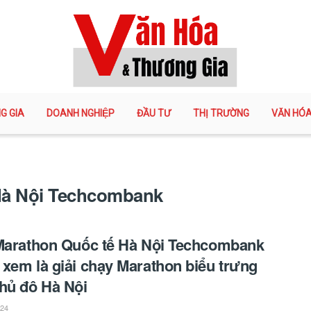
G GIA
DOANH NGHIỆP
ĐẦU TƯ
THỊ TRƯỜNG
VĂN HÓ
 Hà Nội Techcombank
Marathon Quốc tế Hà Nội Techcombank
 xem là giải chạy Marathon biểu trưng
hủ đô Hà Nội
024