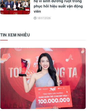
hệ vi sinh đường ruột trong
phục hồi hiệu suất vận động
viên
18/07/2026
TIN XEM NHIỀU