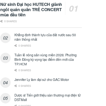
Nữ sinh Đại học HUTECH giành
ngôi quán quân TRẺ CONCERT
mùa đầu tiên
0 SHARES
Khẳng định thành tựu của đất nước sau 50
năm thống nhất
0 SHARES
Tuần lễ nông sản vùng miền 2026: Phường
Bình Đông kỳ vọng tạo điểm đến mới của
ТР.НСМ
0 SHARES
Jennifer Ly làm đại sứ cho GAC Motor
0 SHARES
Dược sĩ Tiến giới thiệu sàn thương mại điện tử
DSTMall
0 SHARES