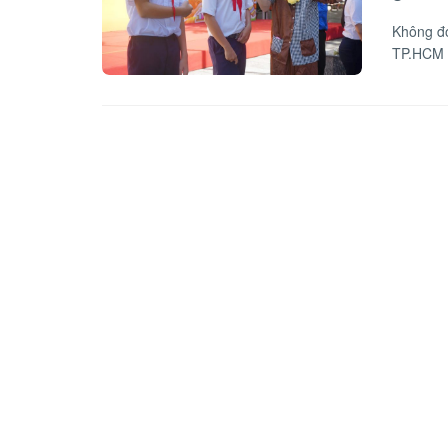
Không đợ
TP.HCM s