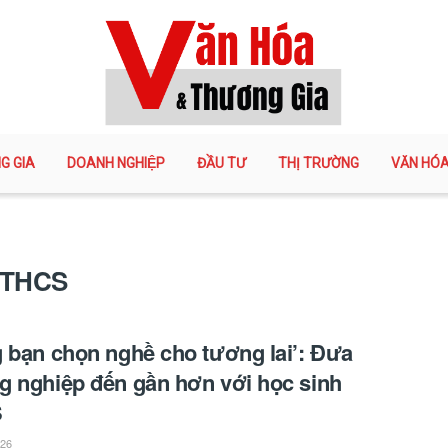
G GIA
DOANH NGHIỆP
ĐẦU TƯ
THỊ TRƯỜNG
VĂN HÓ
 THCS
 bạn chọn nghề cho tương lai’: Đưa
 nghiệp đến gần hơn với học sinh
S
026