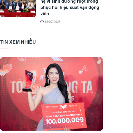
hệ vi sinh đường ruột trong
phục hồi hiệu suất vận động
viên
18/07/2026
TIN XEM NHIỀU