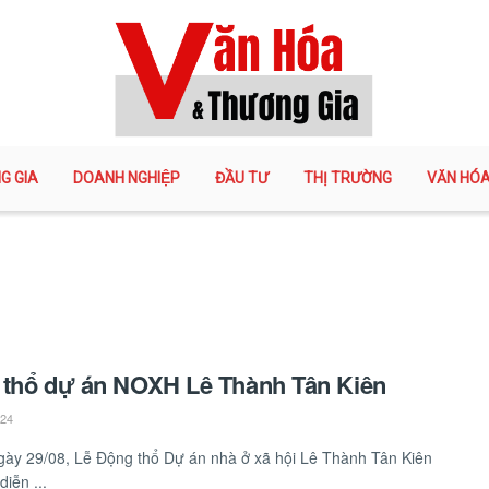
G GIA
DOANH NGHIỆP
ĐẦU TƯ
THỊ TRƯỜNG
VĂN HÓ
 thổ dự án NOXH Lê Thành Tân Kiên
024
ày 29/08, Lễ Động thổ Dự án nhà ở xã hội Lê Thành Tân Kiên
diễn ...