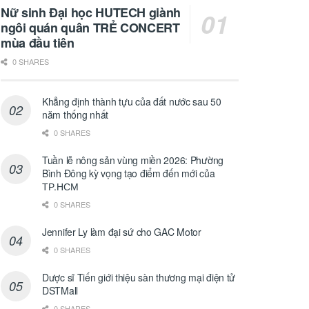
Nữ sinh Đại học HUTECH giành
ngôi quán quân TRẺ CONCERT
mùa đầu tiên
0 SHARES
Khẳng định thành tựu của đất nước sau 50
năm thống nhất
0 SHARES
Tuần lễ nông sản vùng miền 2026: Phường
Bình Đông kỳ vọng tạo điểm đến mới của
ТР.НСМ
0 SHARES
Jennifer Ly làm đại sứ cho GAC Motor
0 SHARES
Dược sĩ Tiến giới thiệu sàn thương mại điện tử
DSTMall
0 SHARES