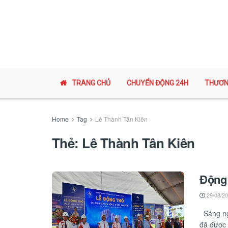
TRANG CHỦ
CHUYỂN ĐỘNG 24H
THƯƠN
Home
Tag
Lê Thành Tân Kiên
Thẻ:
Lê Thành Tân Kiên
Động
29/08/2
Sáng ng
đã được 