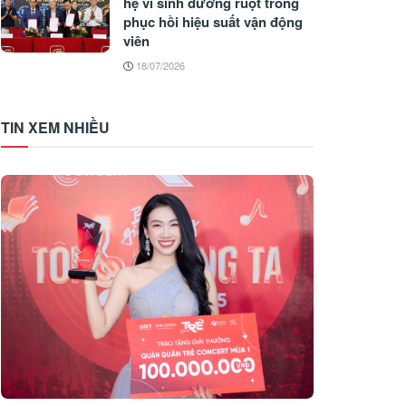
hệ vi sinh đường ruột trong
phục hồi hiệu suất vận động
viên
18/07/2026
TIN XEM NHIỀU