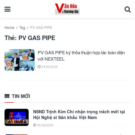
Home
Tag
PV GAS PIPE
Thẻ:
PV GAS PIPE
PV GAS PIPE ký thỏa thuận hợp tác toàn diện
với NEXTEEL
24/02/2025
TIN MỚI
NSND Trịnh Kim Chi nhận trọng trách mới tại
Hội Nghệ sĩ Sân khấu Việt Nam
05/08/2026