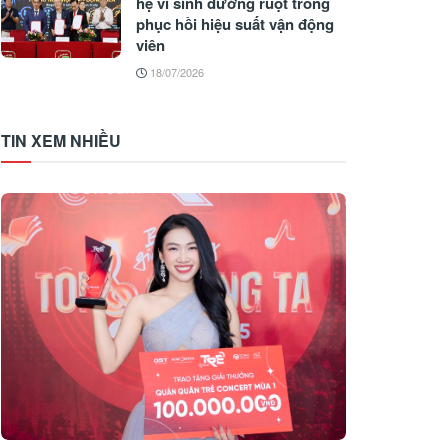
hệ vi sinh đường ruột trong
phục hồi hiệu suất vận động
viên
18/07/2026
TIN XEM NHIỀU