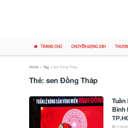
TRANG CHỦ
CHUYỂN ĐỘNG 24H
THƯƠN
Home
Tag
sen Đồng Tháp
Thẻ:
sen Đồng Tháp
Tuần 
Bình 
ТР.Н
17/06/2