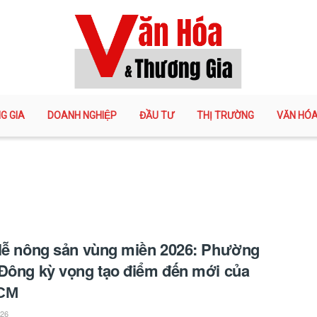
G GIA
DOANH NGHIỆP
ĐẦU TƯ
THỊ TRƯỜNG
VĂN HÓ
lễ nông sản vùng miền 2026: Phường
Đông kỳ vọng tạo điểm đến mới của
СМ
026