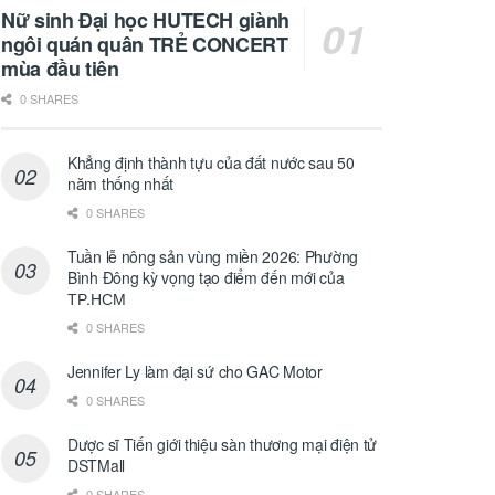
Nữ sinh Đại học HUTECH giành
ngôi quán quân TRẺ CONCERT
mùa đầu tiên
0 SHARES
Khẳng định thành tựu của đất nước sau 50
năm thống nhất
0 SHARES
Tuần lễ nông sản vùng miền 2026: Phường
Bình Đông kỳ vọng tạo điểm đến mới của
ТР.НСМ
0 SHARES
Jennifer Ly làm đại sứ cho GAC Motor
0 SHARES
Dược sĩ Tiến giới thiệu sàn thương mại điện tử
DSTMall
0 SHARES