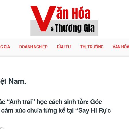
G GIA
DOANH NGHIỆP
ĐẦU TƯ
THỊ TRƯỜNG
VĂN HÓ
iệt Nam.
ác “Anh trai” học cách sinh tồn: Góc
 cảm xúc chưa từng kể tại “Say Hi Rực
026