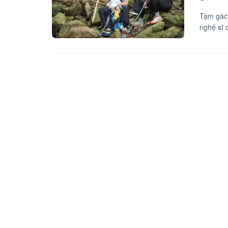
Tạm gác 
nghệ sĩ c