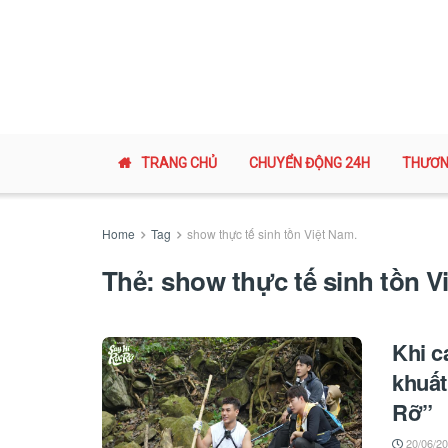
TRANG CHỦ
CHUYỂN ĐỘNG 24H
THƯƠN
Home
Tag
show thực tế sinh tồn Việt Nam.
Thẻ:
show thực tế sinh tồn V
Khi c
khuất
Rỡ”
20/06/2