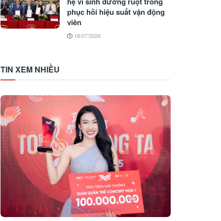
hệ vi sinh đường ruột trong
phục hồi hiệu suất vận động
viên
18/07/2026
TIN XEM NHIỀU