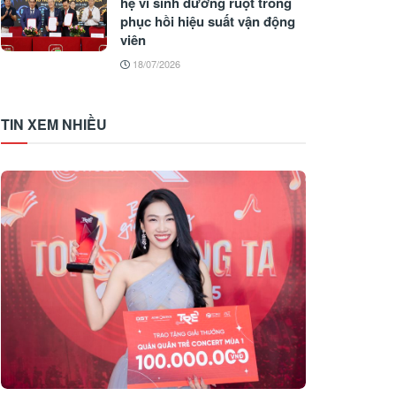
hệ vi sinh đường ruột trong
phục hồi hiệu suất vận động
viên
18/07/2026
TIN XEM NHIỀU