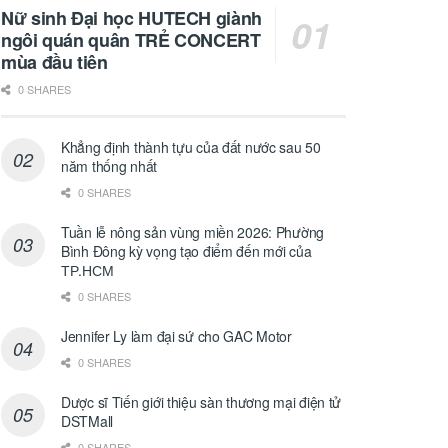
Nữ sinh Đại học HUTECH giành
ngôi quán quân TRẺ CONCERT
mùa đầu tiên
0 SHARES
Khẳng định thành tựu của đất nước sau 50
năm thống nhất
0 SHARES
Tuần lễ nông sản vùng miền 2026: Phường
Bình Đông kỳ vọng tạo điểm đến mới của
ТР.НСМ
0 SHARES
Jennifer Ly làm đại sứ cho GAC Motor
0 SHARES
Dược sĩ Tiến giới thiệu sàn thương mại điện tử
DSTMall
0 SHARES