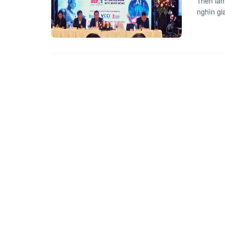
Triển lã
nghìn gi