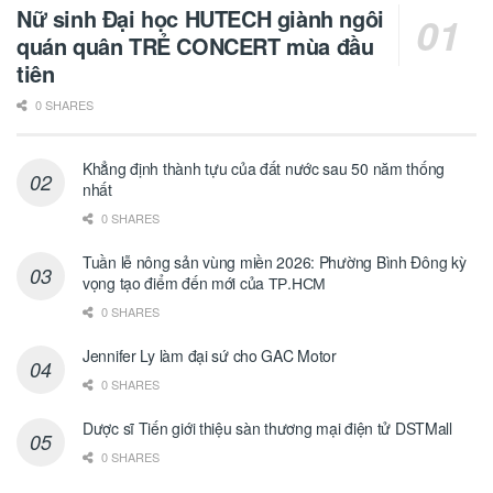
Nữ sinh Đại học HUTECH giành ngôi
quán quân TRẺ CONCERT mùa đầu
tiên
0 SHARES
Khẳng định thành tựu của đất nước sau 50 năm thống
nhất
0 SHARES
Tuần lễ nông sản vùng miền 2026: Phường Bình Đông kỳ
vọng tạo điểm đến mới của ТР.НСМ
0 SHARES
Jennifer Ly làm đại sứ cho GAC Motor
0 SHARES
Dược sĩ Tiến giới thiệu sàn thương mại điện tử DSTMall
0 SHARES