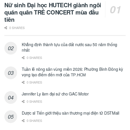
Nữ sinh Đại học HUTECH giành ngôi
quán quân TRẺ CONCERT mùa đầu
tiên
0 SHARES
Khẳng định thành tựu của đất nước sau 50 năm thống
nhất
0 SHARES
Tuần lễ nông sản vùng miền 2026: Phường Bình Đông kỳ
vọng tạo điểm đến mới của ТР.НСМ
0 SHARES
Jennifer Ly làm đại sứ cho GAC Motor
0 SHARES
Dược sĩ Tiến giới thiệu sàn thương mại điện tử DSTMall
0 SHARES