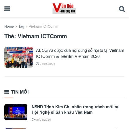
Home
Tag
Vietnam ICTComm
Thẻ:
Vietnam ICTComm
AI, 5G và cuộc đua nội dung số hội tụ tại Vietnam
ICTComm & Telefilm Vietnam 2026
01/06/2026
TIN MỚI
NSND Trịnh Kim Chi nhận trọng trách mới tại
Hội Nghệ sĩ Sân khấu Việt Nam
05/08/2026