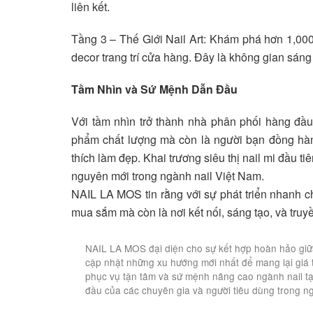
liên kết.
Tầng 3 – Thế Giới Nail Art: Khám phá hơn 1,000
decor trang trí cửa hàng. Đây là không gian sán
Tầm Nhìn và Sứ Mệnh Dẫn Đầu
Với tầm nhìn trở thành nhà phân phối hàng đ
phẩm chất lượng mà còn là người bạn đồng hành
thích làm đẹp. Khai trương siêu thị nail mi đầu 
nguyên mới trong ngành nail Việt Nam.
NAIL LA MOS tin rằng với sự phát triển nhanh c
mua sắm mà còn là nơi kết nối, sáng tạo, và tru
NAIL LA MOS đại diện cho sự kết hợp hoàn hảo giữa 
cập nhật những xu hướng mới nhất để mang lại giá trị
phục vụ tận tâm và sứ mệnh nâng cao ngành nail t
đầu của các chuyên gia và người tiêu dùng trong n