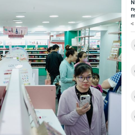
N
n
m