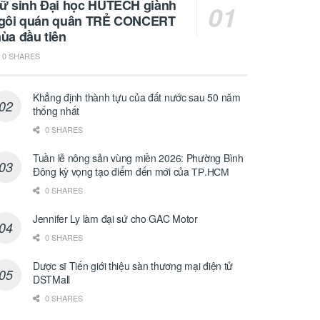
ữ sinh Đại học HUTECH giành
gôi quán quân TRẺ CONCERT
ùa đầu tiên
0 SHARES
Khẳng định thành tựu của đất nước sau 50 năm
thống nhất
0 SHARES
Tuần lễ nông sản vùng miền 2026: Phường Bình
Đông kỳ vọng tạo điểm đến mới của ТР.НСМ
0 SHARES
Jennifer Ly làm đại sứ cho GAC Motor
0 SHARES
Dược sĩ Tiến giới thiệu sàn thương mại điện tử
DSTMall
0 SHARES