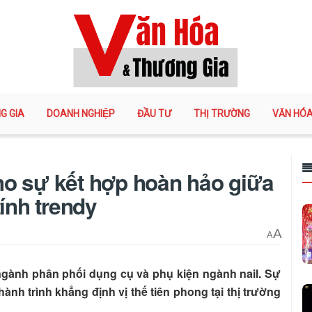
G GIA
DOANH NGHIỆP
ĐẦU TƯ
THỊ TRƯỜNG
VĂN HÓ
ho sự kết hợp hoàn hảo giữa
tính trendy
A
A
gành phân phối dụng cụ và phụ kiện ngành nail. Sự
nh trình khẳng định vị thế tiên phong tại thị trường