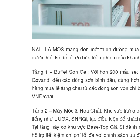
NAIL LA MOS mang đến một thiên đường mua s
được thiết kế để tối ưu hóa trải nghiệm của khác
Tầng 1 – Buffet Sơn Gel: Với hơn 200 mẫu set
Govandi đến các dòng sơn bình dân, cùng hơn
hàng mua lẻ từng chai từ các dòng sơn vốn chỉ bá
VNĐ/chai.
Tầng 2 – Máy Móc & Hóa Chất: Khu vực trưng bày
tiếng như L’UGX, SNRQI, tạo điều kiện để khách
Tại tầng này có khu vực Base-Top Giá Sỉ dành r
hỗ trợ tiết kiệm chi phí tối đa với chính sách ư