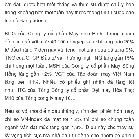
bắt đầu được hơn một tháng và thực sự được chú ý hơn
trong khoảng hơn một tuần nay trước thông tin từ cuộc bạo
loạn ở Bangladesh.
BDG của Công ty cổ phần May mặc Bình Dương chạm
đỉnh lịch sử với mức 40.100 đồng/cp sau khi tăng hơn 20%
từ đầu tháng 7 đến nay và riêng một tuần qua đã tăng 9%;
TNG của CTCP Đầu tư và Thương mại TNG tăng gần 15%
chỉ trong một tuần; MSH của Công ty cổ phần May Sông
Hồng tăng gần 12%; VGT của Tập đoàn may Việt Nam
tăng trên 11%. Nhiều cổ phiếu ghi nhận đà tăng tốt
như HTG của Tổng Công ty cổ phần Dệt may Hòa Thọ;
M10 của Tổng công ty may 10…
Nếu so với thời điểm đầu tháng 7, tính đến phiên hôm nay,
chỉ số VN-Index đã mất tới 1,2% thì chỉ số chung toàn
ngành vẫn đạt mức tăng gần 1,9%. Điều này cho thấy sự
kỳ vọng tích cực mà nhà đầu tư dành cho nhóm cổ phiếu