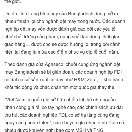
thế giới.
Do đó, tình trạng hiện nay của Bangladesh đang mở ra
nhiều thuận lợi cho ngành dệt may trong nước. Các doanh
nghiệp dệt may vốn được đánh giá cao bởi các yếu tố
như chất lượng sản phẩm, năng suất lao động, thời gian
giao hàng… được cho sẽ được hưởng lợi trong bối cảnh
hiện tại đang là mùa cao điểm phục vụ dịp lễ cuối năm.
Theo đánh giá của Agriseco, chuỗi cung ứng ngành dệt
may Bangladesh sẽ bị gián đoạn, các doanh nghiệp FDI
có đặt cơ sở sản xuất tại đây như H&M, Zara,… khó tránh
khỏi tác động và chắc chắn tìm một quốc gia thay thế.
“Việt Nam là quốc gia sở hữu nhiều lợi thế như nguồn
nhân công giá rẻ, có tay nghề cao, các chính sách ưu đãi
thu hút các doanh nghiệp FDI, cơ sở hạ tầng cũng đang
ngày càng hoàn thiện”, các chuyên gia nhận định. Các cổ
phiếu được khuyến nghị bao gồm MSH và TNG.