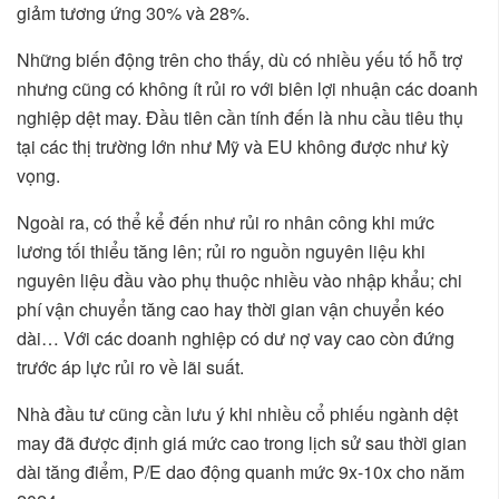
giảm tương ứng 30% và 28%.
Những biến động trên cho thấy, dù có nhiều yếu tố hỗ trợ
nhưng cũng có không ít rủi ro với biên lợi nhuận các doanh
nghiệp dệt may. Đầu tiên cần tính đến là nhu cầu tiêu thụ
tại các thị trường lớn như Mỹ và EU không được như kỳ
vọng.
Ngoài ra, có thể kể đến như rủi ro nhân công khi mức
lương tối thiểu tăng lên; rủi ro nguồn nguyên liệu khi
nguyên liệu đầu vào phụ thuộc nhiều vào nhập khẩu; chi
phí vận chuyển tăng cao hay thời gian vận chuyển kéo
dài… Với các doanh nghiệp có dư nợ vay cao còn đứng
trước áp lực rủi ro về lãi suất.
Nhà đầu tư cũng cần lưu ý khi nhiều cổ phiếu ngành dệt
may đã được định giá mức cao trong lịch sử sau thời gian
dài tăng điểm, P/E dao động quanh mức 9x-10x cho năm