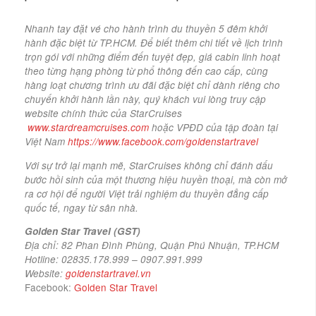
Nhanh tay đặt vé cho hành trình du thuyền 5 đêm khởi
hành đặc biệt từ TP.HCM.
Để biết thêm chi tiết về lịch trình
trọn gói với những điểm đến tuyệt đẹp, giá cabin linh hoạt
theo từng hạng phòng từ phổ thông đến cao cấp, cùng
hàng loạt chương trình ưu đãi đặc biệt chỉ dành riêng cho
chuyến khởi hành lần này, quý khách vui lòng truy cập
website chính thức của StarCruises
www.stardreamcruises.com
hoặc VPĐD của tập đoàn tại
Việt Nam
https://www.facebook.com/goldenstartravel
Với sự trở lại mạnh mẽ, StarCruises không chỉ đánh dấu
bước hồi sinh của một thương hiệu huyền thoại, mà còn mở
ra cơ hội để người Việt trải nghiệm du thuyền đẳng cấp
quốc tế, ngay từ sân nhà.
Golden Star Travel (GST)
Địa chỉ: 82 Phan Đình Phùng, Quận Phú Nhuận, TP.HCM
Hotline: 02835.178.999 – 0907.991.999
Website:
goldenstartravel.vn
Facebook:
Golden Star Travel