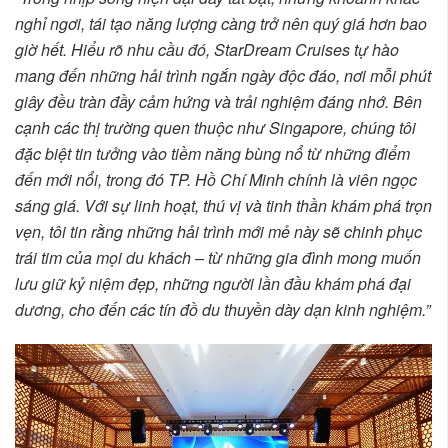
nghỉ ngơi, tái tạo năng lượng càng trở nên quý giá hơn bao
giờ hết. Hiểu rõ nhu cầu đó, StarDream Cruises tự hào
mang đến những hải trình ngắn ngày độc đáo, nơi mỗi phút
giây đều tràn đầy cảm hứng và trải nghiệm đáng nhớ. Bên
cạnh các thị trường quen thuộc như Singapore, chúng tôi
đặc biệt tin tưởng vào tiềm năng bùng nổ từ những điểm
đến mới nổi, trong đó TP. Hồ Chí Minh chính là viên ngọc
sáng giá. Với sự linh hoạt, thú vị và tinh thần khám phá trọn
vẹn, tôi tin rằng những hải trình mới mẻ này sẽ chinh phục
trái tim của mọi du khách – từ những gia đình mong muốn
lưu giữ kỷ niệm đẹp, những người lần đầu khám phá đại
dương, cho đến các tín đồ du thuyền dày dạn kinh nghiệm.”