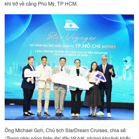
khi trở về cảng Phú Mỹ, TP HCM.
Ông Michael Goh, Chủ tịch StarDream Cruises, chia sẻ:
“Trong nhịp sống hiện đại đầy tất bật, những khoảnh khắc