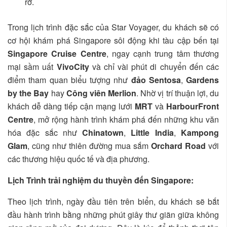
rỡ.
Trong lịch trình đặc sắc của Star Voyager, du khách sẽ có
cơ hội khám phá Singapore sôi động khi tàu cập bến tại
Singapore Cruise Centre
, ngay cạnh trung tâm thương
mại sầm uất
VivoCity
và chỉ vài phút di chuyển đến các
điểm tham quan biểu tượng như
đảo Sentosa
,
Gardens
by the Bay
hay
Công viên Merlion
. Nhờ vị trí thuận lợi, du
khách dễ dàng tiếp cận mạng lưới
MRT
và
HarbourFront
Centre
, mở rộng hành trình khám phá đến những khu văn
hóa đặc sắc như
Chinatown
,
Little India
,
Kampong
Glam
, cũng như thiên đường mua sắm
Orchard Road
với
các thương hiệu quốc tế và địa phương.
Lịch Trình trải nghiệm du thuyền đến Singapore:
Theo lịch trình, ngày đầu tiên trên biển, du khách sẽ bắt
đầu hành trình bằng những phút giây thư giãn giữa không