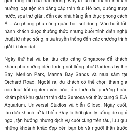
gian rộng mở của đại dương. Đây là lúc để thảnh thơi tận
hưởng loạt tiện ích đẳng cấp trên tàu: Hồ bơi, đường trượt
nước, spa thư giãn, đến các nhà hàng ẩm thực phong cách
Á – Âu phong phú cùng quán bar sôi động. Vào buổi tối,
hành khách được thưởng thức những buổi trình diễn nghệ
thuật từ nhạc sống, múa truyền thống đến các chương trình
giải trí hiện đại.
Ngày thứ hai và ba, tàu cập cảng Singapore để khách
khám phá những biểu tượng nổi tiếng như Gardens by the
Bay, Merlion Park, Marina Bay Sands và mua sắm tại
Orchard Road. Ngoài ra, du khách có thể chọn tham gia
các tour trải nghiệm văn hóa, ẩm thực địa phương hoặc
khám phá khu giải trí trên đảo Sentosa với thủy cung S.E.A
Aquarium, Universal Studios và biển Siloso. Ngày cuối,
tàu đưa khách trở lại biển. Đây là thời gian lý tưởng để nghỉ
ngơi, tận hưởng những dịch vụ cuối cùng trên tàu, lưu giữ
những khoảnh khắc đẹp bên bạn bè và người thân trước