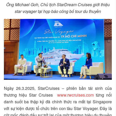
Ông Michael Goh, Chủ tịch StarDream Cruises giới thiệu
star voyager tại họp báo công bố tour du thuyền
Ngày 26.3.2025, StarCruises – phiên bản tái sinh của
thương hiệu Star Cruises
www.rwcruises.com
từng nổi
danh suốt ba thập kỷ đã chính thức ra mắt tại Singapore
với sự kiện được tổ chức trên con tàu Star Voyager. Đây là
cột mốc đánh dấu sự trở lại của một thương hiệu du thuyền