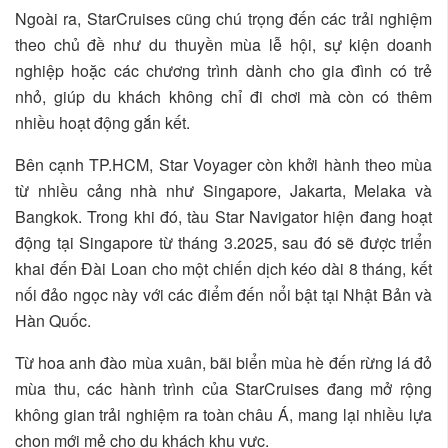
Ngoài ra, StarCruises cũng chú trọng đến các trải nghiệm
theo chủ đề như du thuyền mùa lễ hội, sự kiện doanh
nghiệp hoặc các chương trình dành cho gia đình có trẻ
nhỏ, giúp du khách không chỉ đi chơi mà còn có thêm
nhiều hoạt động gắn kết.
Bên cạnh TP.HCM, Star Voyager còn khởi hành theo mùa
từ nhiều cảng nhà như Singapore, Jakarta, Melaka và
Bangkok. Trong khi đó, tàu Star Navigator hiện đang hoạt
động tại Singapore từ tháng 3.2025, sau đó sẽ được triển
khai đến Đài Loan cho một chiến dịch kéo dài 8 tháng, kết
nối đảo ngọc này với các điểm đến nổi bật tại Nhật Bản và
Hàn Quốc.
Từ hoa anh đào mùa xuân, bãi biển mùa hè đến rừng lá đỏ
mùa thu, các hành trình của StarCruises đang mở rộng
không gian trải nghiệm ra toàn châu Á, mang lại nhiều lựa
chọn mới mẻ cho du khách khu vực.