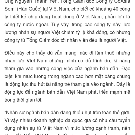
Ông Nguyễn Thanh Yên, Tổng Giám đốc Công ty CoAsia
Semi (Hàn Quốc) tại Việt Nam, cho biết có khoảng 40 công
ty thiết kế chip đang hoạt động ở Việt Nam, phần lớn là
công ty nước ngoài. Tuy vậy, trong các công ty này, lực
lượng nhân sự người Việt chiếm tỷ lệ khá đông, có những
công ty từ Tổng Giám đốc tới nhân viên đều là người Việt.
Điều này cho thấy dù vẫn mang mác đi làm thuê nhưng
nhân lực Việt Nam chứng minh có đủ trình độ, kĩ năng
tham gia vào những công việc của ngành bán dẫn. Đặc
biệt, khi mức lương trong ngành cao hơn mặt bằng chung
là động lực thu hút tài năng trẻ tham gia vào ngành. Đây là
động lực để ngành bán dẫn Việt Nam phát triển mạnh mẽ
trong thời gian tới.
“Nhân sự ngành bán dẫn đang thiếu hụt trên toàn thế giới.
Vì vậy nhiều doanh nghiệp đa quốc gia có nhu cầu tuyển
dụng nhân sự từ Việt Nam vì mức lương cạnh tranh, nền