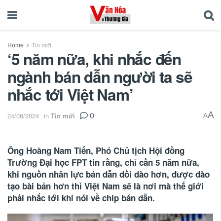
Home
Tin mới
‘5 năm nữa, khi nhắc đến
ngành bán dẫn người ta sẽ
nhắc tới Việt Nam’
0
A
24/08/2024
in
Tin mới
A
Ông Hoàng Nam Tiến, Phó Chủ tịch Hội đồng
Trường Đại học FPT tin rằng, chỉ cần 5 năm nữa,
khi nguồn nhân lực bán dẫn dồi dào hơn, được đào
tạo bài bản hơn thì Việt Nam sẽ là nơi mà thế giới
phải nhắc tới khi nói về chip bán dẫn.