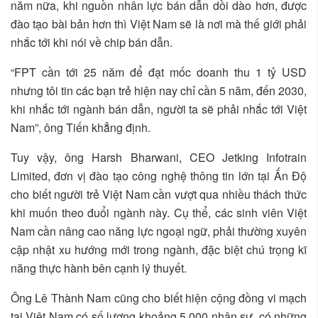
năm nữa, khi nguồn nhân lực bán dẫn dồi dào hơn, được
đào tạo bài bản hơn thì Việt Nam sẽ là nơi mà thế giới phải
nhắc tới khi nói về chip bán dẫn.
“FPT cần tới 25 năm để đạt mốc doanh thu 1 tỷ USD
nhưng tôi tin các bạn trẻ hiện nay chỉ cần 5 năm, đến 2030,
khi nhắc tới ngành bán dẫn, người ta sẽ phải nhắc tới Việt
Nam”, ông Tiến khẳng định.
Tuy vậy, ông Harsh Bharwani, CEO Jetking Infotrain
Limited, đơn vị đào tạo công nghệ thông tin lớn tại Ấn Độ
cho biết người trẻ Việt Nam cần vượt qua nhiều thách thức
khi muốn theo đuổi ngành này. Cụ thể, các sinh viên Việt
Nam cần nâng cao năng lực ngoại ngữ, phải thường xuyên
cập nhật xu hướng mới trong ngành, đặc biệt chú trọng kĩ
năng thực hành bên cạnh lý thuyết.
Ông Lê Thành Nam cũng cho biết hiện cộng đồng vi mạch
tại Việt Nam có số lượng khoảng 5.000 nhân sự, có những