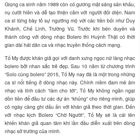
Giọng ca sinh năm 1989 còn có gương mặt sáng sân khấu,
nụ cười hiền và dễ tạo thiện cảm với người đối diện. Nam
ca sĩ từng bày tỏ sự ngưỡng mộ với các tiền bối như Duy
Khánh, Chế Linh, Trường Vũ. Trước khi bén duyên và
thành công với dòng nhạc Bolero thì Huỳnh Thật có thời
gian dài hát dân ca và nhạc truyền thống cách mạng.
Tố My được khán giả gọi với danh xưng ngọc nữ làng nhạc
bolero bởi nhan sắc trẻ đẹp. Sau 10 năm từ chương trình
“Solo cùng bolero” 2015, Tố My nay đã là một trong những
ca sĩ nổi tiếng ở dòng nhạc này. Chính niềm đam mê âm
nhạc và tính cách “làm cho tới”, Tố My không ngần ngại
dồn tiền để đầu tư các dự án “khủng” cho riêng mình, giúp
cô ngày càng ghi dấu ấn với khán giả theo thời gian. Đến
với nhạc kịch Bolero “Chờ Người”, Tố My sẽ là cái tên
khiến khán giả quan tâm khi lần đầu diễn xuất trên dòng
nhạc sở trường của mình.