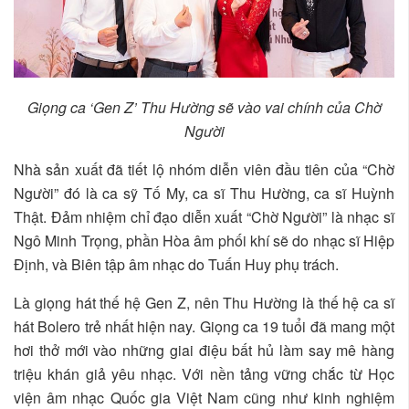
Giọng ca ‘Gen Z’ Thu Hường sẽ vào vai chính của Chờ
Người
Nhà sản xuất đã tiết lộ nhóm diễn viên đầu tiên của “Chờ
Người” đó là ca sỹ Tố My, ca sĩ Thu Hường, ca sĩ Huỳnh
Thật. Đảm nhiệm chỉ đạo diễn xuất “Chờ Người” là nhạc sĩ
Ngô Minh Trọng, phần Hòa âm phối khí sẽ do nhạc sĩ Hiệp
Định, và Biên tập âm nhạc do Tuấn Huy phụ trách.
Là giọng hát thế hệ Gen Z, nên Thu Hường là thế hệ ca sĩ
hát Bolero trẻ nhất hiện nay. Giọng ca 19 tuổi đã mang một
hơi thở mới vào những giai điệu bất hủ làm say mê hàng
triệu khán giả yêu nhạc. Với nền tảng vững chắc từ Học
viện âm nhạc Quốc gia Việt Nam cũng như kinh nghiệm