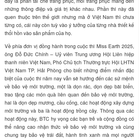
đấy là phần tái chế trang phục, mỗi trang phục mang đến
những thông điệp và giá trị khác nhau. Phần thi này đã
quen thuộc trên thế giới nhưng mà ở Việt Nam thì chưa
từng có, cái này còn tuỳ vào ý tưởng của từng nhà thiết kế
thổi hồn vào sản phẩm của họ.
Về phía đơn vị đồng hành trong cuộc thi Miss Earth 2025,
ông Đỗ Đức Chính – Uỷ viên Trung ương Hội Liên hiệp
thanh niên Việt Nam, Phó Chủ tịch Thường trực Hội LHTN
Việt Nam TP. Hải Phòng cho biết những điểm nhấn đặc
biệt của cuộc thi năm nay vẫn sẽ hướng đến các sứ mệnh
về bảo vệ môi trường, một là dọn rác, dọn dẹp bãi biển,
trao tặng các món quà liên quan đến bảo vệ môi trường,
hai là dọn dẹp mương, cầu cống, các hoạt động xây dựng
môi trường và ba là hoạt động trồng cây. Thông qua các
hoạt động này, BTC hy vọng các bạn trẻ và cộng đồng có
thể nâng cao nhận thức về bảo vệ môi trường và cùng
chung tay bảo vệ trái đất, hành tinh xanh mà mọi người