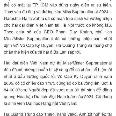
thể có mặt tại TP.HCM vào đúng ngày diễn ra sự kiện.
Thay vào đó ông và đương kim Miss Supranational 2024 –
Harashta Haifa Zahra đã có màn trao sash và vương miện
cho hai đại diện Việt Nam tại Hà Nội trước đó không lâu.
Theo chia sẻ của CEO Phạm Duy Khánh, chủ tịch
Miss/Mister Supranational đã có những thiện cảm nhất
định với Võ Cao Kỳ Duyên, Hà Quang Trung và mong chờ
phần thể hiện của cả hai ở Ba Lan sắp tới.
Hai đại diện Việt Nam dự thi Miss/Mister Supranational
đều đã có những chuẩn bị kỹ càng để có phần thể hiện tốt
nhất ở đấu trường quốc tế. Võ Cao Kỳ Duyên sinh năm
2005, cô có chiều cao 1m75 cùng số đo ba vòng lần lượt là
84-60-97cm. Người đẹp đã vượt qua 39 thí sinh để đăng
quang Hoa hậu Du lịch Việt Nam toàn cầu 2024. Cô đang
là sinh viên Đại học Hàng hải Việt Nam.
Hà Quang Trung cao 1m84, nặng 78kg. Anh tốt nghiệp tại