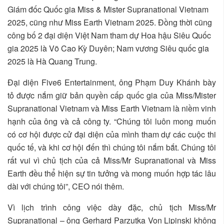
Giám đốc Quốc gia Miss & Mister Supranational Vietnam
2025, cũng như Miss Earth Vietnam 2025. Đồng thời cũng
công bố 2 đại diện Việt Nam tham dự Hoa hậu Siêu Quốc
gia 2025 là Võ Cao Kỳ Duyên; Nam vương Siêu quốc gia
2025 là Hà Quang Trung.
Đại diện Five6 Entertainment, ông Phạm Duy Khánh bày
tỏ được nắm giữ bản quyền cấp quốc gia của Miss/Mister
Supranational Vietnam và Miss Earth Vietnam là niềm vinh
hạnh của ông và cả công ty. “Chúng tôi luôn mong muốn
có cơ hội được cử đại diện của mình tham dự các cuộc thi
quốc tế, và khi cơ hội đến thì chúng tôi nắm bắt. Chúng tôi
rất vui vì chủ tịch của cả Miss/Mr Supranational và Miss
Earth đều thể hiện sự tin tưởng và mong muốn hợp tác lâu
dài với chúng tôi”, CEO nói thêm.
Vì lịch trình công việc dày đặc, chủ tịch Miss/Mr
Supranational – ông Gerhard Parzutka Von Lipinski không