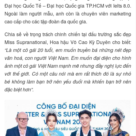
Đại học Quốc Tế – Đại học Quốc gia TP.HCM với Ielts 8.0.
Ngoài làm người mẫu, anh còn là chuyên viên marketing
cao cấp cho các tập đoàn đa quốc gia.
Chia sẻ về trọng trách chinh chiến tại đấu trường sắc đẹp
Miss Supranational, Hoa hậu Võ Cao Kỳ Duyên cho biết:
“Là một cô gái 20 tuổi, em muốn truyền bá những nét đẹp
văn hoá, con người Việt Nam. Em muốn đại diện cho hình
ảnh một cô gái Việt Nam mạnh mẽ nhưng đầy nghị lực đến
với thế giới. Có một câu nói mà em rất thích đó là sự nhỏ
bé không làm bạn trở nên yếu đuối mà khiến bạn trở nên
đặc biệt hơn”.