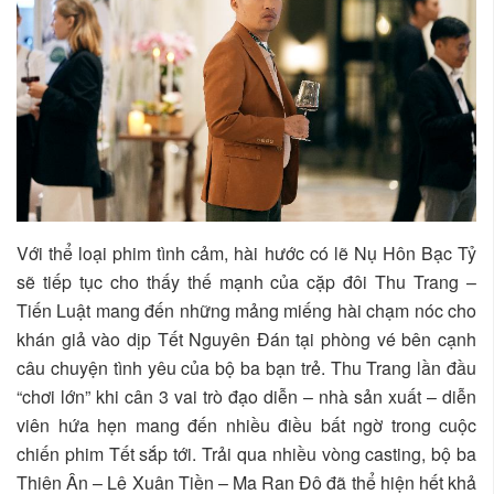
Với thể loại phim tình cảm, hài hước có lẽ Nụ Hôn Bạc Tỷ
sẽ tiếp tục cho thấy thế mạnh của cặp đôi Thu Trang –
Tiến Luật mang đến những mảng miếng hài chạm nóc cho
khán giả vào dịp Tết Nguyên Đán tại phòng vé bên cạnh
câu chuyện tình yêu của bộ ba bạn trẻ. Thu Trang lần đầu
“chơi lớn” khi cân 3 vai trò đạo diễn – nhà sản xuất – diễn
viên hứa hẹn mang đến nhiều điều bất ngờ trong cuộc
chiến phim Tết sắp tới. Trải qua nhiều vòng casting, bộ ba
Thiên Ân – Lê Xuân Tiền – Ma Ran Đô đã thể hiện hết khả