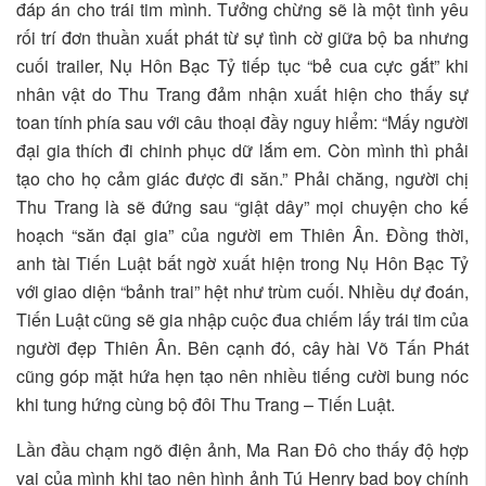
đáp án cho trái tim mình. Tưởng chừng sẽ là một tình yêu
rối trí đơn thuần xuất phát từ sự tình cờ giữa bộ ba nhưng
cuối trailer, Nụ Hôn Bạc Tỷ tiếp tục “bẻ cua cực gắt” khi
nhân vật do Thu Trang đảm nhận xuất hiện cho thấy sự
toan tính phía sau với câu thoại đầy nguy hiểm: “Mấy người
đại gia thích đi chinh phục dữ lắm em. Còn mình thì phải
tạo cho họ cảm giác được đi săn.” Phải chăng, người chị
Thu Trang là sẽ đứng sau “giật dây” mọi chuyện cho kế
hoạch “săn đại gia” của người em Thiên Ân. Đồng thời,
anh tài Tiến Luật bất ngờ xuất hiện trong Nụ Hôn Bạc Tỷ
với giao diện “bảnh trai” hệt như trùm cuối. Nhiều dự đoán,
Tiến Luật cũng sẽ gia nhập cuộc đua chiếm lấy trái tim của
người đẹp Thiên Ân. Bên cạnh đó, cây hài Võ Tấn Phát
cũng góp mặt hứa hẹn tạo nên nhiều tiếng cười bung nóc
khi tung hứng cùng bộ đôi Thu Trang – Tiến Luật.
Lần đầu chạm ngõ điện ảnh, Ma Ran Đô cho thấy độ hợp
vai của mình khi tạo nên hình ảnh Tú Henry bad boy chính