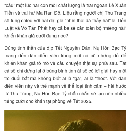
“câu” một lúc hai con mồi chất lượng là trai ngoan Lê Xuân
Tiền và trai hư Ma Ran Đô. Liệu rằng người chị Thu Trang
sẽ tung chiêu với hai đại gia “nhìn thôi đã thấy hài” là Tiến
Luật và Võ Tấn Phát hay cả ba sẽ cân toàn bộ “miếng hài”
khiến khán giả cười đụng nóc?
Đúng tinh thần của dịp Tết Nguyên Đán, Nụ Hôn Bạc Tỷ
mang đến dàn diễn viên trong mới có cũ nhưng đủ để
khiến khán giả tò mò về câu chuyện thật sự phía sau. Tất
cả sẽ chỉ dừng lại ở bùng binh tình ái sẽ có lời giải hay một
trò đuổi bắt mà không biết ai là “gà”, ai là “thóc”. Với dàn
diễn viên này và thế mạnh về thể loại tình cảm – hài hước
từ Thu Trang, Nụ Hôn Bạc Tỷ chắc chắn sẽ tạo nên nhiều
tiếng cười cho khán tại phòng vé Tết 2025.