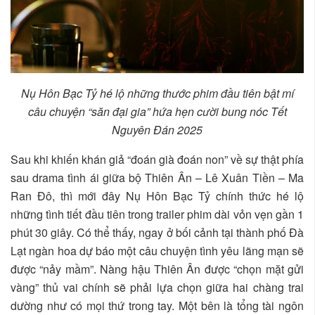
Nụ Hôn Bạc Tỷ hé lộ những thước phim đầu tiên bật mí
câu chuyện “săn đại gia” hứa hẹn cười bung nóc Tết
Nguyên Đán 2025
Sau khi khiến khán giả “đoán già đoán non” về sự thật phía
sau drama tình ái giữa bộ Thiên Ân – Lê Xuân Tiền – Ma
Ran Đô, thì mới đây Nụ Hôn Bạc Tỷ chính thức hé lộ
những tình tiết đầu tiên trong trailer phim dài vỏn vẹn gần 1
phút 30 giây. Có thể thấy, ngay ở bối cảnh tại thành phố Đà
Lạt ngàn hoa dự báo một câu chuyện tình yêu lãng mạn sẽ
được “nảy mầm”. Nàng hậu Thiên Ân được “chọn mặt gửi
vàng” thủ vai chính sẽ phải lựa chọn giữa hai chàng trai
dường như có mọi thứ trong tay. Một bên là tổng tài ngôn