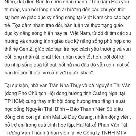
Niên, đại diện Ban tổ chức nhấn mạnh: “Tọa đàm Học yêu
thương, vun bồi lòng nhân ái hướng đến câu chuyện thời
sự hơn về giáo dục kỹ năng sống tại Việt Nam cho các bạn
trẻ. Tọa đàm nhằm trao đổi, bàn luận về thực trạng giáo
dục kỹ năng sống hiện nay tại Việt Nam, từ đó đi tìm các xu
hướng và chương trình giáo dục kỹ năng sống phù hợp cho
thế hệ Gen Z, giúp các bạn trẻ học cách yêu thương và vun
bồi lòng nhân ái, phát triển nhân cách tốt hơn, bởi đôi khi
do nhịp sống quá tất bật, hối hả mà đâu đó vẫn còn một số
bạn trẻ còn thờ ơ, vô cảm với người khác”.
Tại sự kiện, nhà văn Trần Nhã Thụy và bà Nguyễn Thị Vân
(đồng Phó Chủ tịch Hội đồng hương tỉnh Quảng Ngãi tại
TP.HCM) cũng thay mặt hội đồng hương trao tặng 1 suất
học bổng Nguyễn Thái Bình – Báo Thanh Niên 50 triệu
đồng cho con gái anh Mai Lê Duy Quang, nhằm động viên,
hỗ trợ em trong quá trình học tập. Hai tài xế Phan Văn Tài,
Trương Văn Thành (nhân viên lái xe Công ty TNHH MTV