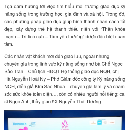
Tọa đàm hướng tới việc tìm hiểu môi trường giáo dục kỹ
năng sống trong trường học, gia đình và xã hội. Trong đó,
các phương pháp giáo dục giúp hình thành nhân cách tốt
đẹp, xây dựng thế hệ thanh thiếu niên với “Thân khỏe
mạnh – Trí tích cực – Tâm yêu thương” được đặc biệt quan
tâm.
Các nhân vật khách mời đến giao lưu, ngoài những
chuyên gia trong lĩnh vực kỹ năng sống như bà Chế Ngọc
Bảo Trân – Chủ tịch HĐQT Hệ thống giáo dục NQH, chị
Hà Nguyễn Hoài Ny – Phó Giám đốc công ty Kỹ năng sống
NQH, diễn giả Kim Sao Nhua – chuyên gia tâm lý và chăm
sóc sức khỏe toàn diện…, còn có nhiều người nổi tiếng: ca
sĩ Ngọc Ánh, thầy giáo 9X Nguyễn Thái Dương.