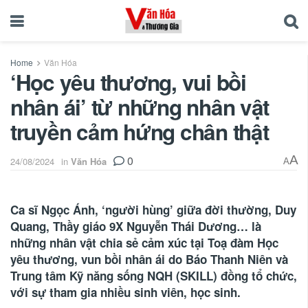
Home
Văn Hóa
‘Học yêu thương, vui bồi
nhân ái’ từ những nhân vật
truyền cảm hứng chân thật
0
A
24/08/2024
in
Văn Hóa
A
Ca sĩ Ngọc Ánh, ‘người hùng’ giữa đời thường, Duy
Quang, Thầy giáo 9X Nguyễn Thái Dương… là
những nhân vật chia sẻ cảm xúc tại Toạ đàm Học
yêu thương, vun bồi nhân ái do Báo Thanh Niên và
Trung tâm Kỹ năng sống NQH (SKILL) đồng tổ chức,
với sự tham gia nhiều sinh viên, học sinh.