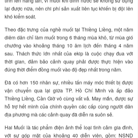
tính lên hàng tấn, vì muối khi dính nước sẽ không sử dụng
lại được nữa, nên chi phí sản xuất liên tục khiến bị đội lên
khó kiểm soát.
Theo đặc trưng của nghề muối tại Thiềng Liềng, một năm
diêm dân chỉ làm muối trong 6 tháng mùa khô, từ mùa gió
chướng vào khoảng tháng 10 âm lịch đến tháng 4 năm
sau. Thách thức lớn nhất của ekip là cuộc chạy đua với
thời gian, đảm bảo cảnh quay phải được thực hiện vào
đúng thời điểm đồng muối vào độ đẹp nhất trong năm.
Đã có hơn 150 nhân sự, nhiều tấn máy móc thiết bị được
vận chuyển qua lại giữa TP. Hồ Chí Minh và ấp đảo
Thiềng Liềng, Cần Giờ vô cùng vất vả. May mắn, được sự
hỗ trợ hết mình của chính quyền các cấp cùng người dân
địa phương mà các cảnh quay đã diễn ra suôn sẻ.
Hai Muối là tác phẩm điện ảnh thể loại tình cảm gia đình,
với sự góp mặt của khoảng 40 diễn viên, gồm: NSND