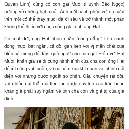
Quyền Linh) cùng cô con gái Muối (Huỳnh Bảo Ngọc)
hướng về những hạt muối. Ánh mắt hạnh phúc với nụ cười
trên môi có thể thấy muối đã đi sâu và trở thành một phần
không thể thiếu với cuộc sống gia đình ông Hai.
Cả một đời, ông Hai nhọc nhằn “cõng nắng” trên cánh
đồng muối bạt ngàn, cả đời gắn liền với vị mặn chát của
biển cả mong đổi lấy “quả ngọt” cho con gái. Đến với Hai
Muối, khán giả sẽ đi cùng hành trình của cha con ông Hai
để rồi cùng vui, buồn, vỡ oà cảm xúc khi nhân vật chính đối
diện với những bước ngoặt số phận. Câu chuyện rất đời,
với nhiều nút thắt mở liên tục được đẩy lên cao trào buộc
khán giả phải suy ngẫm về tình cha con và giá trị của gia
đình.