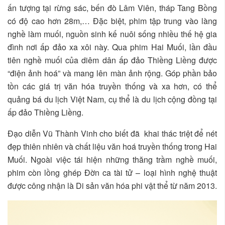
ấn tượng tại rừng sác, bến đò Lâm Viên, tháp Tang Bồng
có độ cao hơn 28m,… Đặc biệt, phim tập trung vào làng
nghề làm muối, nguồn sinh kế nuôi sống nhiều thế hệ gia
đình nơi ấp đảo xa xôi này. Qua phim Hai Muối, lần đầu
tiên nghề muối của diêm dân ấp đảo Thiềng Liềng được
“điện ảnh hoá” và mang lên màn ảnh rộng. Góp phần bảo
tồn các giá trị văn hóa truyền thống và xa hơn, có thể
quảng bá du lịch Việt Nam, cụ thể là du lịch cộng đồng tại
ấp đảo Thiềng Liềng.
Đạo diễn Vũ Thành Vinh cho biết đã khai thác triệt để nét
đẹp thiên nhiên và chất liệu văn hoá truyền thống trong Hai
Muối. Ngoài việc tái hiện những thăng trầm nghề muối,
phim còn lồng ghép Đờn ca tài tử – loại hình nghệ thuật
được công nhận là Di sản văn hóa phi vật thể từ năm 2013.