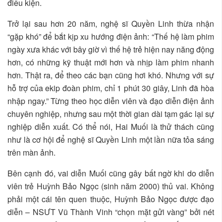
điều kiện.
Trở lại sau hơn 20 năm, nghệ sĩ Quyền Linh thừa nhận
“gặp khó” để bắt kịp xu hướng điện ảnh: “Thế hệ làm phim
ngày xưa khác với bây giờ vì thế hệ trẻ hiện nay năng động
hơn, có những kỹ thuật mới hơn và nhịp làm phim nhanh
hơn. Thật ra, để theo các bạn cũng hơi khó. Nhưng với sự
hỗ trợ của ekip đoàn phim, chỉ 1 phút 30 giây, Linh đã hòa
nhập ngay.” Từng theo học diễn viên và đạo diễn điện ảnh
chuyên nghiệp, nhưng sau một thời gian dài tạm gác lại sự
nghiệp diễn xuất. Có thể nói, Hai Muối là thử thách cũng
như là cơ hội để nghệ sĩ Quyền Linh một lần nữa tỏa sáng
trên màn ảnh.
Bên cạnh đó, vai diễn Muối cũng gây bất ngờ khi do diễn
viên trẻ Huỳnh Bảo Ngọc (sinh năm 2000) thủ vai. Không
phải một cái tên quen thuộc, Huỳnh Bảo Ngọc được đạo
diễn – NSƯT Vũ Thành Vinh “chọn mặt gửi vàng” bởi nét