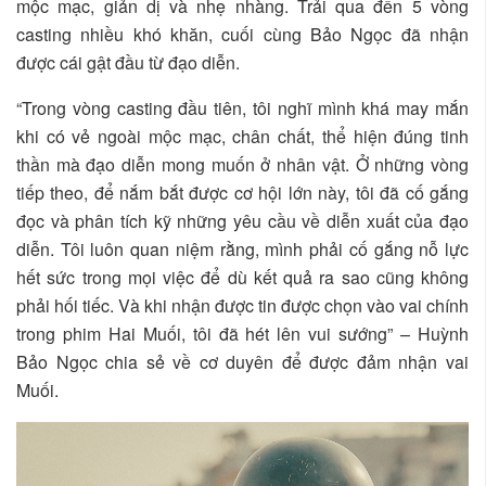
mộc mạc, giản dị và nhẹ nhàng. Trải qua đến 5 vòng
casting nhiều khó khăn, cuối cùng Bảo Ngọc đã nhận
được cái gật đầu từ đạo diễn.
“Trong vòng casting đầu tiên, tôi nghĩ mình khá may mắn
khi có vẻ ngoài mộc mạc, chân chất, thể hiện đúng tinh
thần mà đạo diễn mong muốn ở nhân vật. Ở những vòng
tiếp theo, để nắm bắt được cơ hội lớn này, tôi đã cố gắng
đọc và phân tích kỹ những yêu cầu về diễn xuất của đạo
diễn. Tôi luôn quan niệm rằng, mình phải cố gắng nỗ lực
hết sức trong mọi việc để dù kết quả ra sao cũng không
phải hối tiếc. Và khi nhận được tin được chọn vào vai chính
trong phim Hai Muối, tôi đã hét lên vui sướng” – Huỳnh
Bảo Ngọc chia sẻ về cơ duyên để được đảm nhận vai
Muối.