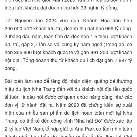
triệu lượt khách, đạt doanh thu hơn 33 nghìn tỷ đồng.
Tết Nguyên đán 2024 vừa qua, Khánh Hòa đón hơn
200.000 lượt khách lưu trú, doanh thu đạt hơn 959 tỷ đồng.
2 tháng đầu năm, toàn tỉnh đã đón hơn 1,5 triệu lượt khách
lưu trú, gấp 2,7 lần so với cùng kỳ năm ngoái; trong đó, có
hơn 855.600 lượt khách quốc tế và gần 691.200 lượt khách
nội địa. Tổng doanh thu từ khách du lịch đạt gần 7.687 tỷ
đồng.
Bài toán làm sao để tăng độ nhận diện, quảng bá thương
hiệu du lịch Nha Trang đến với du khách nội địa lẫn quốc
tế luôn là câu hỏi được cơ quan chức năng cũng như các
đơn vị lữ hành đặt ra. Năm 2023 đã chứng kiến sự xuất
hiện của nhiều sản phẩm du lịch hoàn toàn mới tại Nha
Trang, có thể kể đến công trình “Nhà hát Đó” được xác lập
2 kỷ lục Việt Nam; tổ hợp giải trí Ana Park có tầm nhìn toàn
thành phố; hay bến du thuyền quốc tế đầu tiên tại Việt