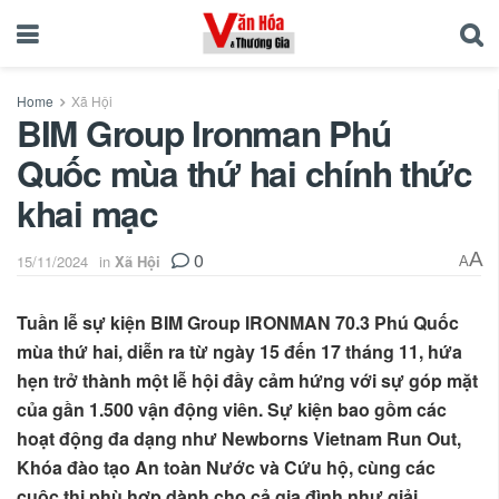
Home
Xã Hội
BIM Group Ironman Phú
Quốc mùa thứ hai chính thức
khai mạc
0
A
15/11/2024
in
Xã Hội
A
Tuần lễ sự kiện BIM Group IRONMAN 70.3 Phú Quốc
mùa thứ hai, diễn ra từ ngày 15 đến 17 tháng 11, hứa
hẹn trở thành một lễ hội đầy cảm hứng với sự góp mặt
của gần 1.500 vận động viên. Sự kiện bao gồm các
hoạt động đa dạng như Newborns Vietnam Run Out,
Khóa đào tạo An toàn Nước và Cứu hộ, cùng các
cuộc thi phù hợp dành cho cả gia đình như giải