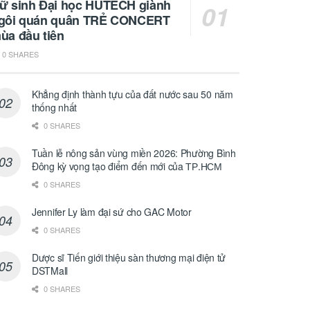
ữ sinh Đại học HUTECH giành
gôi quán quân TRẺ CONCERT
ùa đầu tiên
0 SHARES
Khẳng định thành tựu của đất nước sau 50 năm
thống nhất
0 SHARES
Tuần lễ nông sản vùng miền 2026: Phường Bình
Đông kỳ vọng tạo điểm đến mới của ТР.НСМ
0 SHARES
Jennifer Ly làm đại sứ cho GAC Motor
0 SHARES
Dược sĩ Tiến giới thiệu sàn thương mại điện tử
DSTMall
0 SHARES