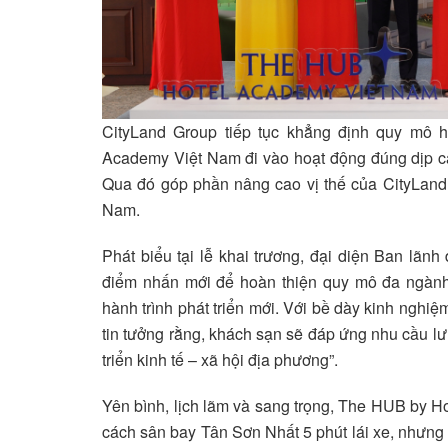
CityLand Group tiếp tục khẳng định quy mô 
Academy Việt Nam đi vào hoạt động đúng dịp cả 
Qua đó góp phần nâng cao vị thế của CityLand 
Nam.
Phát biểu tại lễ khai trương, đại diện Ban lãn
điểm nhấn mới để hoàn thiện quy mô đa ngành
hành trình phát triển mới. Với bề dày kinh nghiệ
tin tưởng rằng, khách sạn sẽ đáp ứng nhu cầu lư
triển kinh tế – xã hội địa phương”.
Yên bình, lịch lãm và sang trọng, The HUB by Hot
cách sân bay Tân Sơn Nhất 5 phút lái xe, nhưng q