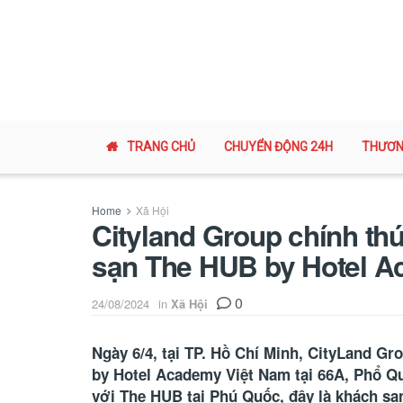
TRANG CHỦ
CHUYỂN ĐỘNG 24H
THƯƠN
Home
Xã Hội
Cityland Group chính th
sạn The HUB by Hotel A
0
24/08/2024
in
Xã Hội
Ngày 6/4, tại TP. Hồ Chí Minh, CityLand G
by Hotel Academy Việt Nam tại 66A, Phổ Q
với The HUB tại Phú Quốc, đây là khách sạ