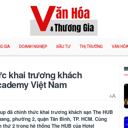
G GIA
DOANH NGHIỆP
ĐẦU TƯ
THỊ TRƯỜNG
VĂN HÓ
ức khai trương khách
cademy Việt Nam
A
A
roup đã chính thức khai trương khách sạn The HUB
uang, phường 2, quận Tân Bình, TP. HCM. Cùng
n thứ 2 trong hệ thống The HUB của Hotel