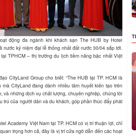
T
hoạt động đa ngành khi khách sạn The HUB by Hotel
nước kỷ niệm đại lễ thống nhất đất nước 30/04 sắp tới.
tại TPHCM – thị trường du lịch tiềm năng bậc nhất Việt
h đạo CityLand Group cho biết: “The HUB tại TP. HCM là
 mà CityLand đang dành nhiều tâm huyết kiến tạo trên
m, và những dịch vụ chất lượng, chuyên nghiệp, chúng tôi
u trú của người dân và du khách, góp phần thúc đẩy phát
el Academy Việt Nam tại TP. HCM có vị trí thuận lợi, chỉ
uan trọng hơn cả, đây là vị trí cửa ngõ dẫn đến các hoạt