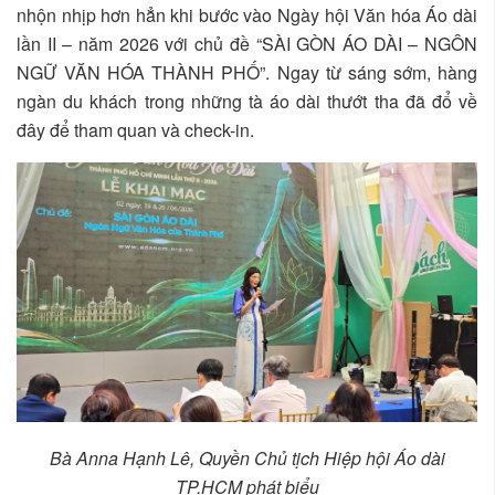
nhộn nhịp hơn hẳn khi bước vào Ngày hội Văn hóa Áo dài
lần II – năm 2026 với chủ đề “SÀI GÒN ÁO DÀI – NGÔN
NGỮ VĂN HÓA THÀNH PHỐ”. Ngay từ sáng sớm, hàng
ngàn du khách trong những tà áo dài thướt tha đã đổ về
đây để tham quan và check-in.
Bà Anna Hạnh Lê, Quyền Chủ tịch Hiệp hội Áo dài
TP.HCM phát biểu