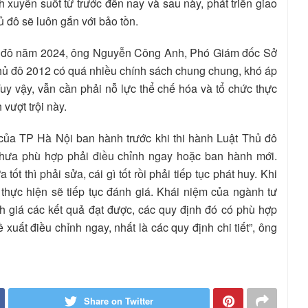
 xuyên suốt từ trước đến nay và sau này, phát triển giao
ủ đô sẽ luôn gắn với bảo tồn.
Thủ đô năm 2024, ông Nguyễn Công Anh, Phó Giám đốc Sở
Thủ đô 2012 có quá nhiều chính sách chung chung, khó áp
Tuy vậy, vẫn cần phải nỗ lực thể chế hóa và tổ chức thực
vượt trội này.
 của TP Hà Nội ban hành trước khi thi hành Luật Thủ đô
 chưa phù hợp phải điều chỉnh ngay hoặc ban hành mới.
tốt thì phải sửa, cái gì tốt rồi phải tiếp tục phát huy. Khi
thực hiện sẽ tiếp tục đánh giá. Khái niệm của ngành tư
ánh giá các kết quả đạt được, các quy định đó có phù hợp
uất điều chỉnh ngay, nhất là các quy định chi tiết”, ông
Share on Twitter