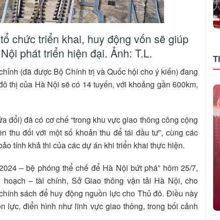
tổ chức triển khai, huy động vốn sẽ giúp
ội phát triển hiện đại. Ảnh: T.L.
T
ỉnh (đã được Bộ Chính trị và Quốc hội cho ý kiến) đang
 đô thị của Hà Nội sẽ có 14 tuyến, với khoảng gần 600km,
ửa đổi) đã có cơ chế “trong khu vực giao thông công cộng
 thu đối với một số khoản thu để tái đầu tư”, cùng các
 tính khả thi của các dự án khi triển khai thực hiện.
ô 2024 – bệ phóng thể chế để Hà Nội bứt phá” hôm 25/7,
hoạch – tài chính, Sở Giao thông vận tải Hà Nội, cho
m chính sách để huy động nguồn lực cho Thủ đô. Điều này
 lực, điển hình như lĩnh vực giao thông, trong bối cảnh