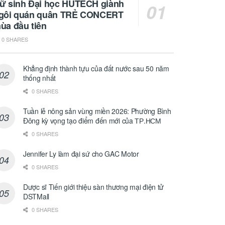
ữ sinh Đại học HUTECH giành
gôi quán quân TRẺ CONCERT
ùa đầu tiên
0 SHARES
Khẳng định thành tựu của đất nước sau 50 năm
thống nhất
0 SHARES
Tuần lễ nông sản vùng miền 2026: Phường Bình
Đông kỳ vọng tạo điểm đến mới của ТР.НСМ
0 SHARES
Jennifer Ly làm đại sứ cho GAC Motor
0 SHARES
Dược sĩ Tiến giới thiệu sàn thương mại điện tử
DSTMall
0 SHARES