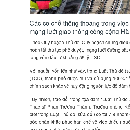
Các cơ chế thông thoáng trong việc 
mạng lưới giao thông công cộng Hà N
Theo Quy hoạch Thủ đô, Quy hoạch chung điều ch
hoàn tất thủ tục phê duyệt, mạng lưới đường sắt
tổng vốn đầu tư khoảng 56 tỷ USD.
Với nguồn vốn lớn như vậy, trong Luật Thủ đô (s
(TOD), thành phố được thu và sử dụng 100% tiền
chính sách khác về huy động nguồn lực để đảm bảo
Tuy nhiên, trao đổi trong tọa đàm “Luật Thủ đ
Thạc sĩ Phan Trường Thành, Trưởng phòng Kế 
biết trong Luật Thủ đô (sửa đổi) có tới 7-8 nhó
góp phần khắc phục hạn chế về việc thiếu nguồn
ngân sách nhà nước còn khiêm tốn.