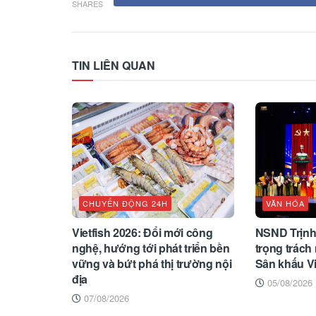
SHARES
TIN LIÊN QUAN
CHUYỂN ĐỘNG 24H
VĂN HÓA
Vietfish 2026: Đổi mới công
NSND Trịnh
nghệ, hướng tới phát triển bền
trọng trách 
vững và bứt phá thị trường nội
Sân khấu V
địa
05/08/2026
07/08/2026