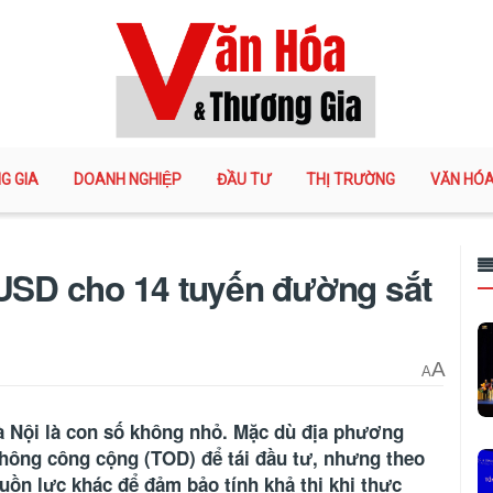
G GIA
DOANH NGHIỆP
ĐẦU TƯ
THỊ TRƯỜNG
VĂN HÓ
 USD cho 14 tuyến đường sắt
A
A
Hà Nội là con số không nhỏ. Mặc dù địa phương
hông công cộng (TOD) để tái đầu tư, nhưng theo
uồn lực khác để đảm bảo tính khả thi khi thực