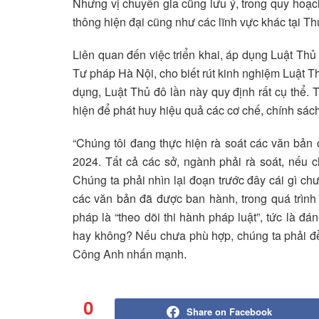
Nhưng vị chuyên gia cũng lưu ý, trong quy hoạch
thông hiện đại cũng như các lĩnh vực khác tại Th
Liên quan đến việc triển khai, áp dụng Luật 
Tư pháp Hà Nội, cho biết rút kinh nghiệm Luật 
dụng, Luật Thủ đô lần này quy định rất cụ thể. 
hiện để phát huy hiệu quả các cơ chế, chính sách 
“Chúng tôi đang thực hiện rà soát các văn bản
2024. Tất cả các sở, ngành phải rà soát, nếu
Chúng ta phải nhìn lại đoạn trước đây cái gì chưa 
các văn bản đã được ban hành, trong quá trình 
pháp là “theo dõi thi hành pháp luật”, tức là đ
hay không? Nếu chưa phù hợp, chúng ta phải đề x
Công Anh nhấn mạnh.
0
Share on Facebook