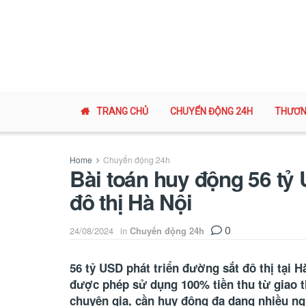
TRANG CHỦ
CHUYỂN ĐỘNG 24H
THƯƠN
Home
Chuyển động 24h
Bài toán huy động 56 tỷ
đô thị Hà Nội
0
24/08/2024
in
Chuyển động 24h
56 tỷ USD phát triển đường sắt đô thị tại 
được phép sử dụng 100% tiền thu từ giao t
chuyên gia, cần huy động đa dạng nhiều ng