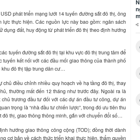
N
n
 USD phát triển mạng lưới 14 tuyến đường sắt đô thị, ông
m
n lực thực hiện. Các nguồn lực này bao gồm: ngân sách
ử dụng đất, huy động từ phát triển đô thị theo định hướng
các tuyến đường sắt đô thị tại khu vực đô thị trung tâm để
ác tuyến kết nối với các đầu mối giao thông của thành phố
 khu đô thị tập trung dân cư…
ự chủ điều chỉnh nhiều quy hoạch về hạ tầng đô thị, thay
hủ, thường mất đến 12 tháng như trước đây. Ngoài ra là
 chủ trương đầu tư đối với các dự án đầu tư công, dự án
an trọng là “nhà đầu tư chiến lược”, trong đó ưu tiên thu
t đô thị, giao thông thông minh, gắn với chuyển đổi số…
o định hướng giao thông công cộng (TOD); đồng thời dành
ng cơ bản về cách thức triển khai thực hiện, thẩm quyền