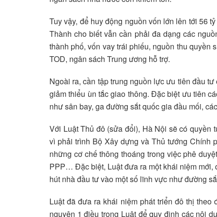
Tuy vậy, để huy động nguồn vốn lớn lên tới 56 tỷ
Thành cho biết vẫn cần phải đa dạng các nguồ
thành phố, vốn vay trái phiếu, nguồn thu quyền s
TOD, ngân sách Trung ương hỗ trợ.
Ngoài ra, cần tập trung nguồn lực ưu tiên đầu tư 
giảm thiểu ùn tắc giao thông. Đặc biệt ưu tiên c
như sân bay, ga đường sắt quốc gia đầu mối, các
Với Luật Thủ đô (sửa đổi), Hà Nội sẽ có quyền t
vì phải trình Bộ Xây dựng và Thủ tướng Chính p
những cơ chế thông thoáng trong việc phê duyệt
PPP… Đặc biệt, Luật đưa ra một khái niệm mới, qu
hút nhà đầu tư vào một số lĩnh vực như đường sắ
Luật đã đưa ra khái niệm phát triển đô thị the
nguyên 1 điều trong Luật để quy định các nội du