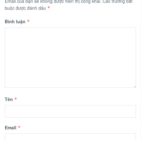
Email của bạn sẽ không được hiển thị công khai.
Các trường bắt
buộc được đánh dấu
*
Bình luận
*
Tên
*
Email
*