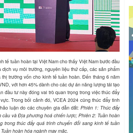
inh tế tuần hoàn tại Việt Nam cho thấy Việt Nam bước đầu
à dịch vụ môi trường, nguyên liệu thứ cấp, các sản phẩm
là thị trường vốn cho kinh tế tuần hoàn. Đến tháng 6 năm
 VND, với hơn 45% dành cho các dự án năng lượng tái tạo
đầu tư này đóng vai trò quan trọng trong việc thúc đẩy
h vực. Trong bối cảnh đó, VCEA 2024 cũng thúc đẩy tinh
thảo luận do các chuyên gia dẫn dắt:
Phiên 1: Thúc đẩy
n cầu và Địa phương hoá chiến lược; Phiên 2: Tuần hoàn
g trong thúc đẩy quá trình chuyển đổi sang kinh tế tuần
g: Tuần hoàn hóa ngành may mặc.