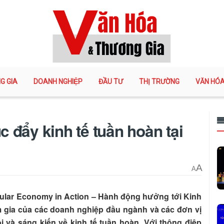
G GIA
DOANH NGHIỆP
ĐẦU TƯ
THỊ TRƯỜNG
VĂN HÓ
 đẩy kinh tế tuần hoàn tại
A
A
rcular Economy in Action – Hành động hưởng tới Kinh
m gia của các doanh nghiệp đầu ngành và các đơn vị
i và sáng kiến về kinh tế tuần hoàn. Với thông điệp