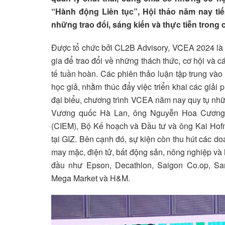
“Hành động Liên tục”, Hội thảo năm nay tiế
những trao đổi, sáng kiến và thực tiễn trong 
Được tổ chức bởi CL2B Advisory, VCEA 2024 là 
gia để trao đổi về những thách thức, cơ hội và c
tế tuần hoàn. Các phiên thảo luận tập trung vào
học giả, nhằm thúc đẩy việc triển khai các giải
đại biểu, chương trình VCEA năm nay quy tụ nhữ
Vương quốc Hà Lan, ông Nguyễn Hoa Cương –
(CIEM), Bộ Kế hoạch và Đầu tư và ông Kai Ho
tại GIZ. Bên cạnh đó, sự kiện còn thu hút các d
may mặc, điện tử, bất động sản, nông nghiệp v
đầu như Epson, Decathlon, Saigon Co.op, Sa
Mega Market và H&M.