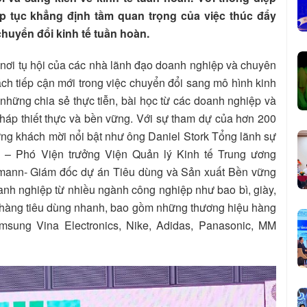
p tục khẳng định tầm quan trọng của việc thúc đẩy
chuyển đổi kinh tế tuần hoàn.
nơi tụ hội của các nhà lãnh đạo doanh nghiệp và chuyên
ách tiếp cận mới trong việc chuyển đổi sang mô hình kinh
 những chia sẻ thực tiễn, bài học từ các doanh nghiệp và
 pháp thiết thực và bền vững. Với sự tham dự của hơn 200
ng khách mời nổi bật như ông Daniel Stork Tổng lãnh sự
 Phó Viện trưởng Viện Quản lý Kinh tế Trung ương
fmann- Giám đốc dự án Tiêu dùng và Sản xuất Bền vững
oanh nghiệp từ nhiều ngành công nghiệp như bao bì, giày,
à hàng tiêu dùng nhanh, bao gồm những thương hiệu hàng
msung Vina Electronics, Nike, Adidas, Panasonic, MM