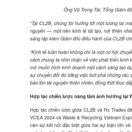
Ông Vũ Trọng Tài, Tổng Giám đ
“
Tại CL2B, chúng tôi hướng tới một tương lai mà 
nguyên — một nền kinh tế tái tạo, nơi thiên nh
sáng lập kiêm Giám đốc điều hành của CL2B chi
“Kinh tế tuần hoàn không chỉ là một cơ hội chuyể
cách chúng ta nhìn nhận về việc phát triển kinh 
mô muốn hình kinh doanh một cách sáng tạo dự
sự chuyển đổi đó bằng việc bứt phá những rào cả
bảo tồn tài nguyên thiên nhiên, đồng thời thúc đẩ
Hợp tác chiến lược nâng tầm ảnh hưởng tại 
Hợp tác chiến lược giữa CL2B và Rx Tradex đã 
VCEA 2024 và Waste & Recycling Vietnam Expo 20
nên sự kết nối đặc biệt giữa hai sự kiện lớn về