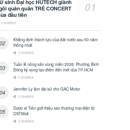
ữ sinh Đại học HUTECH giành
gôi quán quân TRẺ CONCERT
ùa đầu tiên
0 SHARES
Khẳng định thành tựu của đất nước sau 50 năm
thống nhất
0 SHARES
Tuần lễ nông sản vùng miền 2026: Phường Bình
Đông kỳ vọng tạo điểm đến mới của ТР.НСМ
0 SHARES
Jennifer Ly làm đại sứ cho GAC Motor
0 SHARES
Dược sĩ Tiến giới thiệu sàn thương mại điện tử
DSTMall
0 SHARES