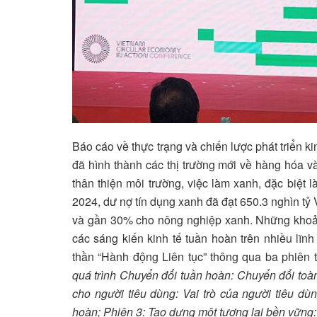
Báo cáo về thực trạng và chiến lược phát triển k
đã hình thành các thị trường mới về hàng hóa v
thân thiện môi trường, việc làm xanh, đặc biệt 
2024, dư nợ tín dụng xanh đã đạt 650.3 nghìn tỷ
và gần 30% cho nông nghiệp xanh. Những khoản 
các sáng kiến kinh tế tuần hoàn trên nhiều lĩn
thần “Hành động Liên tục” thông qua ba phiên 
quá trình Chuyển đổi tuần hoàn: Chuyển đổi toà
cho người tiêu dùng: Vai trò của người tiêu dùn
hoàn; Phiên 3: Tạo dựng một tương lai bền vữn