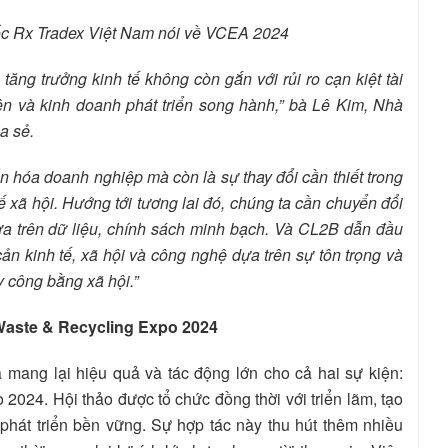
ốc Rx Tradex Việt Nam nói về VCEA 2024
tăng trưởng kinh tế không còn gắn với rủi ro cạn kiệt tài
iên và kinh doanh phát triển song hành,” bà Lê Kim, Nhà
a sẻ.
n hóa doanh nghiệp mà còn là sự thay đổi cần thiết trong
tế xã hội. Hướng tới tương lai đó, chúng ta cần chuyển đổi
a trên dữ liệu, chính sách minh bạch. Và CL2B dẫn đầu
n kinh tế, xã hội và công nghệ dựa trên sự tôn trọng và
y công bằng xã hội.”
Waste & Recycling Expo 2024
mang lại hiệu quả và tác động lớn cho cả hai sự kiện:
24. Hội thảo được tổ chức đồng thời với triển lãm, tạo
 phát triển bền vững. Sự hợp tác này thu hút thêm nhiều